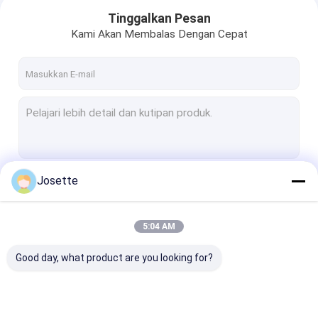
Tinggalkan Pesan
Kami Akan Membalas Dengan Cepat
Josette
Terus
5:04 AM
Rumah
Kategori Kami
Good day, what product are you looking for?
Produk
Video