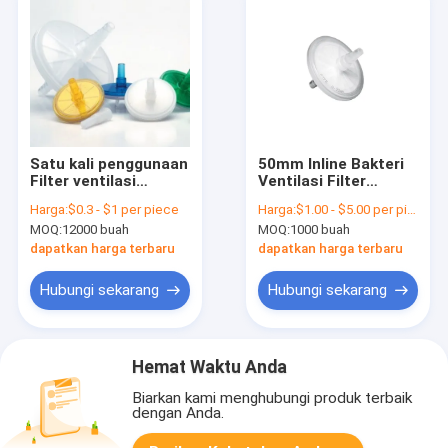
Satu kali penggunaan
50mm Inline Bakteri
Filter ventilasi
Ventilasi Filter
bakteri Filter
Dengan PTFE
Harga:
$0.3 - $1 per piece
Harga:
$1.00 - $5.00 per piece
ventilasi udara
Membran Filter
MOQ:
12000 buah
MOQ:
1000 buah
hidrofobik untuk
Ventilasi Gas
medis dan
dapatkan harga terbaru
dapatkan harga terbaru
laboratorium
Hubungi sekarang
Hubungi sekarang
Hemat Waktu Anda
Biarkan kami menghubungi produk terbaik
dengan Anda.