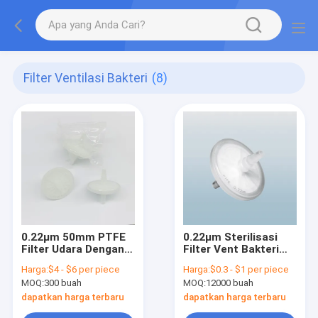
Filter Ventilasi Bakteri
(8)
0.22μm 50mm PTFE
0.22μm Sterilisasi
Filter Udara Dengan
Filter Vent Bakteri
Hose Barb Konektor
Membran Hidrofobik
Harga:
$4 - $6 per piece
Harga:
$0.3 - $1 per piece
Untuk Inline Filtrasi
Inline Disc Filter
MOQ:
300 buah
MOQ:
12000 buah
dapatkan harga terbaru
dapatkan harga terbaru