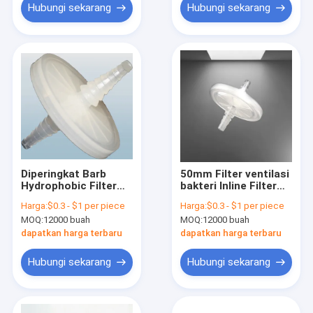
Hubungi sekarang
Hubungi sekarang
Diperingkat Barb
50mm Filter ventilasi
Hydrophobic Filter
bakteri Inline Filter
ventilasi bakteri
hidrofobik dengan
Harga:
$0.3 - $1 per piece
Harga:
$0.3 - $1 per piece
untuk mesin hisap
selang Barb Inlet
MOQ:
12000 buah
MOQ:
12000 buah
dan tabung
dapatkan harga terbaru
dapatkan harga terbaru
Hubungi sekarang
Hubungi sekarang