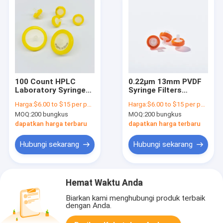
100 Count HPLC
0.22μm 13mm PVDF
Laboratory Syringe
Syringe Filters
Filters Non Sterile
Hydrophilic Non
Harga:
$6.00 to $15 per pack
Harga:
$6.00 to $15 per pack
PVDF Syringe Filter
Sterile 100 pcs/Pk
MOQ:
200 bungkus
MOQ:
200 bungkus
dapatkan harga terbaru
dapatkan harga terbaru
Hubungi sekarang
Hubungi sekarang
Hemat Waktu Anda
Biarkan kami menghubungi produk terbaik
dengan Anda.