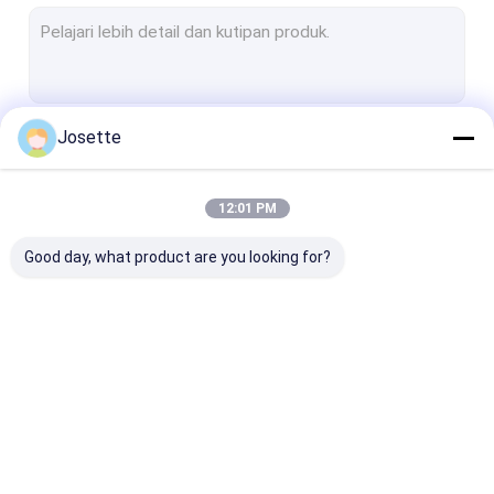
Membran PTFE
Membran Serat Kaca
Membran Nilon
Josette
Terus
Membran PP
Membran PVDF
12:01 PM
Kategori Kami
Penjaga Transduser
Good day, what product are you looking for?
Filter ventilasi bakteri
Aksesoris Infus
Kain bukan tenunan yang meleleh
In-Line IV Filter
Saringan
Membrane Dis
Filter Laboratorium
Laboratorium Filter
Filter