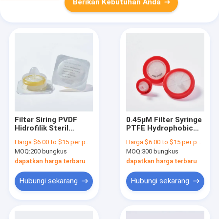
Berikan Kebutuhan Anda
Filter Siring PVDF
0.45μM Filter Syringe
Hidrofilik Steril
PTFE Hydrophobic
0,22μM 33mm
Untuk HPLC Dan GC
Harga:
$6.00 to $15 per pack
Harga:
$6.00 to $15 per pack
Dengan Slip Luer
Sampling Prefiltering
MOQ:
200 bungkus
MOQ:
300 bungkus
Standar
dapatkan harga terbaru
dapatkan harga terbaru
Hubungi sekarang
Hubungi sekarang