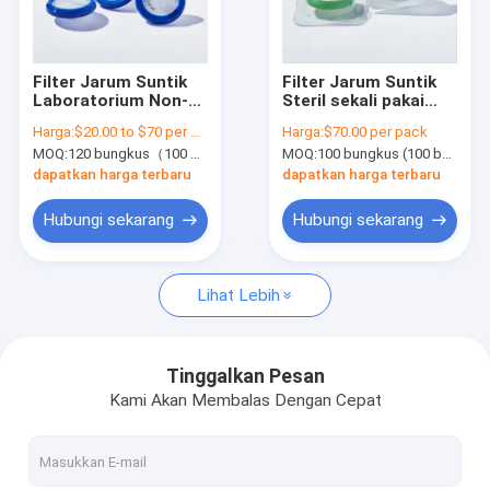
Tentang kita
Wisata pabrik
Filter Jarum Suntik
Filter Jarum Suntik
Laboratorium Non-
Steril sekali pakai
Kontrol kualitas
Steril 0,22 μm φ33
medis dengan
Harga:
$20.00 to $70 per pack
Harga:
$70.00 per pack
mm Filter Jarum
Membran 0,22 μm
MOQ:
120 bungkus（100 buah/bungkus)
MOQ:
100 bungkus (100 buah per bungkus)
Suntik Membran
PES φ33mm
Hubungi kami
Nylon
Dipungut secara
dapatkan harga terbaru
dapatkan harga terbaru
individual
Quote request suatu
Hubungi sekarang
Hubungi sekarang
Lihat Lebih
In-Line IV Filter
Saringan Laboratorium Filter
Tinggalkan Pesan
Kami Akan Membalas Dengan Cepat
Membrane Disc Filter
Membran PES