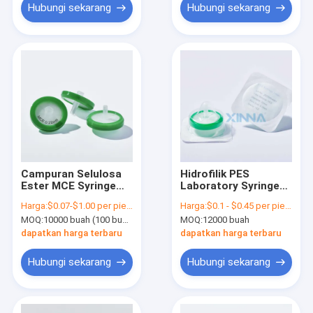
Hubungi sekarang
Hubungi sekarang
Campuran Selulosa
Hidrofilik PES
Ester MCE Syringe
Laboratory Syringe
Filter dengan
Filters High Flow
Harga:
$0.07-$1.00 per piece
Harga:
$0.1 - $0.45 per piece
Membran Hydrophilic
Filtration
MOQ:
10000 buah (100 buah per bungkus)
MOQ:
12000 buah
0,22μm φ13MM
Consumables
dapatkan harga terbaru
dapatkan harga terbaru
Hubungi sekarang
Hubungi sekarang