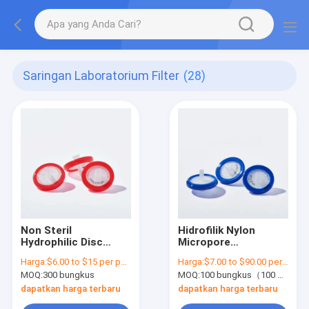
Saringan Laboratorium Filter
(28)
Non Steril
Hidrofilik Nylon
Hydrophilic Disc
Micropore
Filter HPLC
Laboratory Syringe
Harga:
$6.00 to $15 per pack
Harga:
$7.00 to $90.00 per pack
Sertifikasi PTFE
Filter 0.22μm Ukuran
MOQ:
300 bungkus
MOQ:
100 bungkus（100 buah/bungkus)
Syringe Filter 0,22
pori φ13mm
Mikron
dapatkan harga terbaru
dapatkan harga terbaru