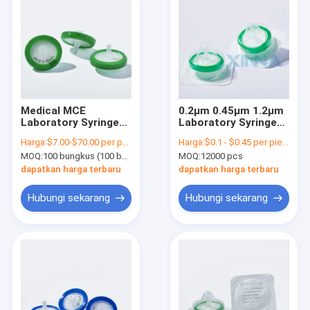
Medical MCE
0.2μm 0.45μm 1.2μm
Laboratory Syringe
Laboratory Syringe
Filters Hydrophilic
Filters
Harga:
$7.00-$70.00 per pack
Harga:
$0.1 - $0.45 per piece
25mm 0,45 Micron
Polyethersulfone
MOQ:
100 bungkus (100 buah per bungkus)
MOQ:
12000 pcs
Syringe Filter
PES Syringe Filter
dapatkan harga terbaru
dapatkan harga terbaru
Hubungi sekarang
Hubungi sekarang
Rumah
Produk
Video