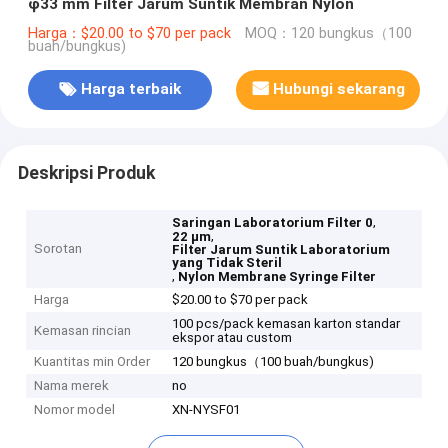
φ33 mm Filter Jarum Suntik Membran Nylon
Harga：$20.00 to $70 per pack
MOQ：120 bungkus（100
buah/bungkus)
Harga terbaik
Hubungi sekarang
Deskripsi Produk
,
Saringan Laboratorium Filter 0
,
22 μm
Sorotan
Filter Jarum Suntik Laboratorium
yang Tidak Steril
,
Nylon Membrane Syringe Filter
Harga
$20.00 to $70 per pack
100 pcs/pack kemasan karton standar
Kemasan rincian
ekspor atau custom
Kuantitas min Order
120 bungkus（100 buah/bungkus)
Nama merek
no
Nomor model
XN-NYSF01