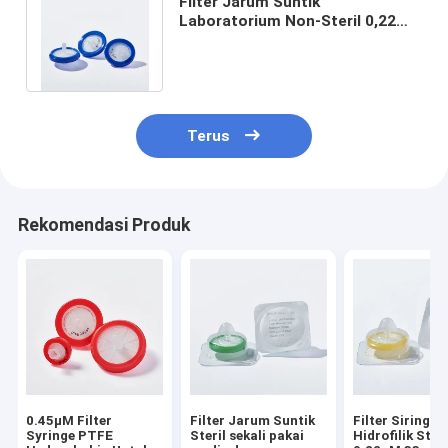
Filter Jarum Suntik
Laboratorium Non-Steril 0,22
μm φ33 mm Filter Jarum Suntik
Membran Nylon
Terus
Rekomendasi Produk
0.45μM Filter
Filter Jarum Suntik
Filter Siring 
Syringe PTFE
Steril sekali pakai
Hidrofilik Steri