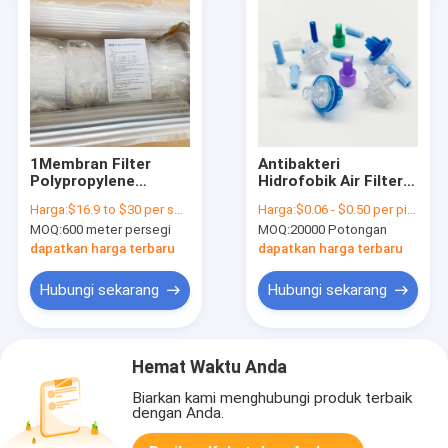
1Membran Filter
Antibakteri
Polypropylene
Hidrofobik Air Filter
Hydrophobic.2μm
Transducer
Harga:
$16.9 to $30 per square meter
Harga:
$0.06 - $0.50 per piece
Untuk Filtrasi
Protector 0,22
MOQ:
600 meter persegi
MOQ:
20000 Potongan
Terpadu
Mikron 23mm
dapatkan harga terbaru
dapatkan harga terbaru
Hubungi sekarang
Hubungi sekarang
Hemat Waktu Anda
Biarkan kami menghubungi produk terbaik
dengan Anda.