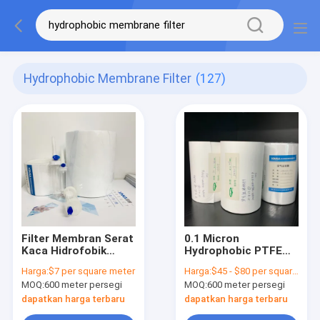
Hydrophobic Membrane Filter
(127)
Filter Membran Serat
0.1 Micron
Kaca Hidrofobik
Hydrophobic PTFE
Untuk Infusi IV Spike
Membrane Filter
Harga:
$7 per square meter
Harga:
$45 - $80 per square meter
Venting
untuk Ventilasi Steril
MOQ:
600 meter persegi
MOQ:
600 meter persegi
dapatkan harga terbaru
dapatkan harga terbaru