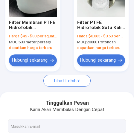
Tentang kita
Wisata pabrik
Filter Membran PTFE
Filter PTFE
Hidrofobik
Hidrofobik Satu Kali
Kontrol kualitas
Mikroporous
Pakai Filter Cannula
Harga:
$45 - $80 per square meter
Harga:
$0.065 - $0.50 per piece
Laminasi Untuk
Anti-mikroba Dengan
MOQ:
600 meter persegi
MOQ:
20000 Potongan
Ventilasi
Kunci Luer
Hubungi kami
Perlindungan
dapatkan harga terbaru
dapatkan harga terbaru
Quote request suatu
Hubungi sekarang
Hubungi sekarang
Lihat Lebih
In-Line IV Filter
Saringan Laboratorium Filter
Tinggalkan Pesan
Kami Akan Membalas Dengan Cepat
Membrane Disc Filter
Membran PES