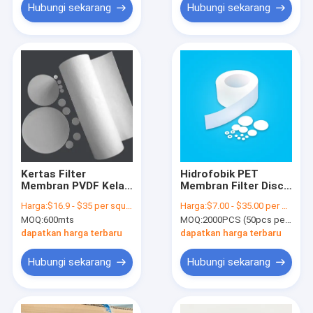
Hubungi sekarang
Hubungi sekarang
Kertas Filter
Hidrofobik PET
Membran PVDF Kelas
Membran Filter Disc
Medis Hidrofobik
untuk Inlet Air 5μm
Harga:
$16.9 - $35 per square meter
Harga:
$7.00 - $35.00 per pack
Untuk Penggunaan
ukuran pori
MOQ:
600mts
MOQ:
2000PCS (50pcs per bungkus)
Laboratorium
Ventilasi Udara
dapatkan harga terbaru
dapatkan harga terbaru
Hubungi sekarang
Hubungi sekarang