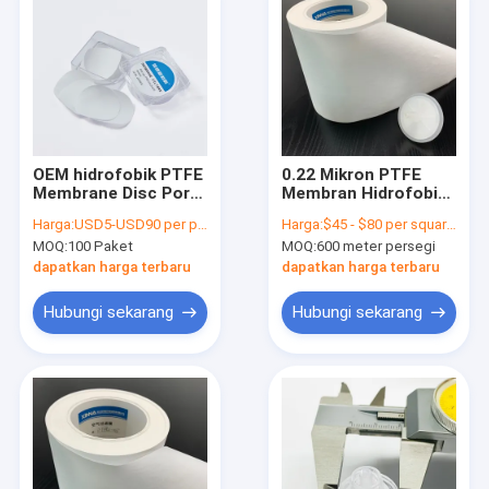
OEM hidrofobik PTFE
0.22 Mikron PTFE
Membrane Disc Pore
Membran Hidrofobik
Ukuran 0.1μm 0.22μm
Laminasi Untuk Filter
Harga:
USD5-USD90 per pack
Harga:
$45 - $80 per square meter
0.45μm Filter
Anti Bakteri
MOQ:
100 Paket
MOQ:
600 meter persegi
dapatkan harga terbaru
dapatkan harga terbaru
Hubungi sekarang
Hubungi sekarang
Rumah
Produk
Video