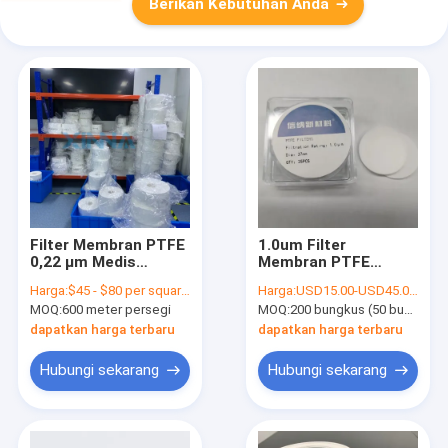
Berikan Kebutuhan Anda
Filter Membran PTFE
1.0um Filter
0,22 μm Medis
Membran PTFE
Dengan Dukungan
Hydrophilic Untuk
Harga:
$45 - $80 per square meter
Harga:
USD15.00-USD45.00 per pack
Opsional
Filtrasi Cairan Dalam
MOQ:
600 meter persegi
MOQ:
200 bungkus (50 buah per bungkus)
Penggunaan
Laboratorium
dapatkan harga terbaru
dapatkan harga terbaru
Hubungi sekarang
Hubungi sekarang