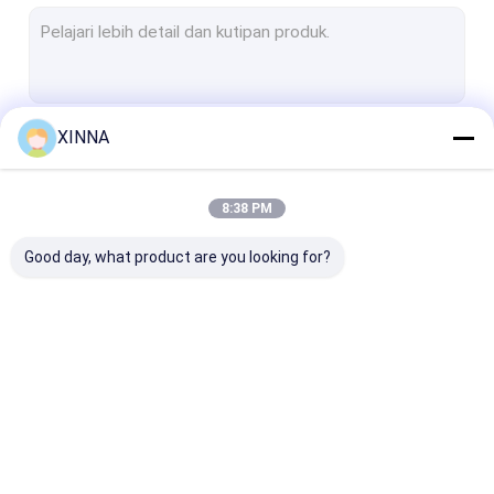
Membran PTFE
Membran Serat Kaca
Membran Nilon
XINNA
Terus
Membran PP
Membran PVDF
8:38 PM
Kategori Kami
Penjaga Transduser
Good day, what product are you looking for?
Filter ventilasi bakteri
Aksesoris Infus
Kain bukan tenunan yang meleleh
In-Line IV Filter
Saringan
Membrane Dis
Filter Laboratorium
Laboratorium Filter
Filter