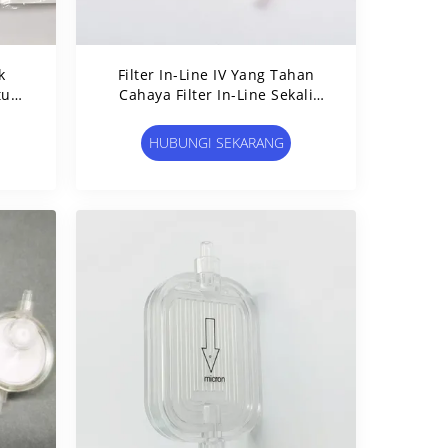
k
Filter In-Line IV Yang Tahan
tuk
Cahaya Filter In-Line Sekali
Pakai Dalam Infus 0,22μm -
5μm
HUBUNGI SEKARANG