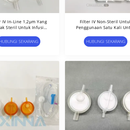
er IV In-Line 1,2μm Yang
Filter IV Non-Steril Untu
ak Steril Untuk Infusi
Penggunaan Satu Kali Un
Intravenous
Obat Infus Intravenous
HUBUNGI SEKARANG
HUBUNGI SEKARANG