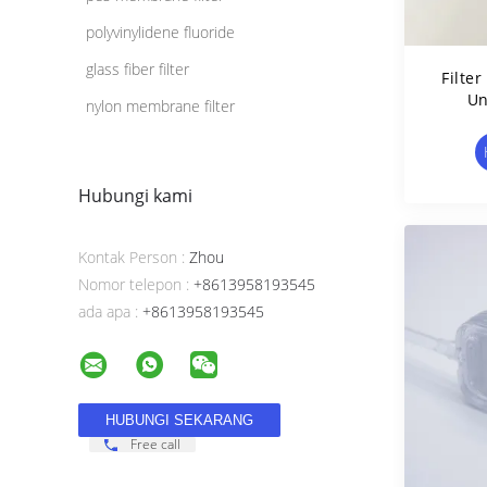
polyvinylidene fluoride
glass fiber filter
Filter
Un
nylon membrane filter
Hubungi kami
Kontak Person :
Zhou
Nomor telepon :
+8613958193545
ada apa :
+8613958193545
Free call