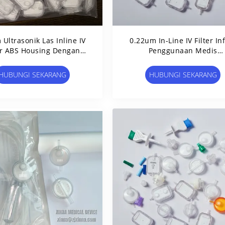
 Ultrasonik Las Inline IV
0.22um In-Line IV Filter In
er ABS Housing Dengan
Penggunaan Medis
Membran PES
Memaksimalkan Pengiri
Obat Dari Farmasi Kriti
HUBUNGI SEKARANG
HUBUNGI SEKARANG