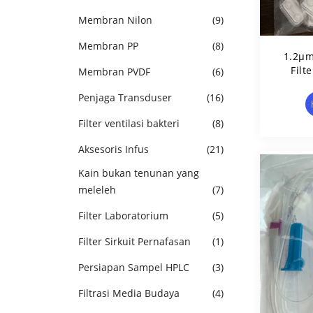
Membran Nilon
(9)
Membran PP
(8)
1.2μm
Filt
Membran PVDF
(6)
Penjaga Transduser
(16)
Filter ventilasi bakteri
(8)
Aksesoris Infus
(21)
Kain bukan tenunan yang
meleleh
(7)
Filter Laboratorium
(5)
Filter Sirkuit Pernafasan
(1)
Persiapan Sampel HPLC
(3)
Filtrasi Media Budaya
(4)