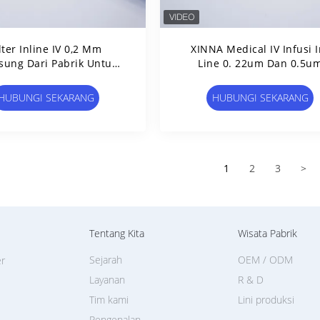
lter Inline IV 0,2 Μm
XINNA Medical IV Infusi I
sung Dari Pabrik Untuk
Line 0. 22um Dan 0.5u
 Infus Yang Didorong
Micropore Filter
Pompa
HUBUNGI SEKARANG
HUBUNGI SEKARANG
1
2
3
>
Tentang Kita
Wisata Pabrik
Sejarah
OEM / ODM
er
Layanan
R & D
Tim kami
Lini produksi
Pengenalan