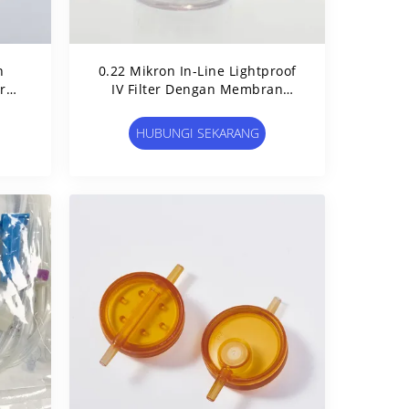
n
0.22 Mikron In-Line Lightproof
bran
IV Filter Dengan Membran
osa
Filter Air Stop
HUBUNGI SEKARANG