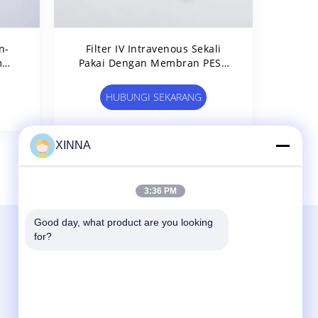
n-
Filter IV Intravenous Sekali
m
Pakai Dengan Membran PES /
PTFE
HUBUNGI SEKARANG
XINNA
3:36 PM
Good day, what product are you looking 
Hubungi Kami
for?
Zhejiang Xinna Medical Device Technology
Co., Ltd.
Zona Industri Huangnikan, Jalan Yucheng,
Yuhuan, Kota Taizhou, Provinsi Zhejiang,