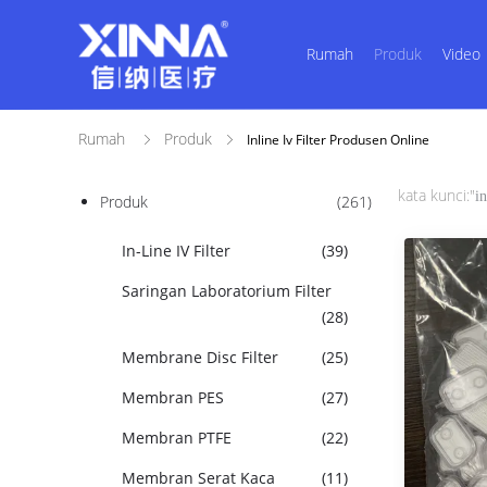
Rumah
Produk
Video
Rumah
Produk
Inline Iv Filter Produsen Online
kata kunci:"
in
Produk
(261)
In-Line IV Filter
(39)
Saringan Laboratorium Filter
(28)
Membrane Disc Filter
(25)
Membran PES
(27)
Membran PTFE
(22)
Membran Serat Kaca
(11)