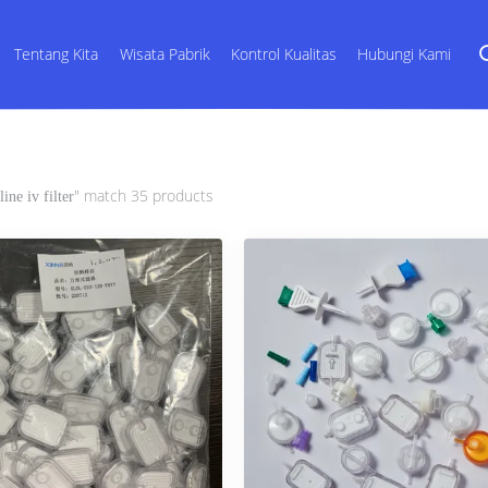
Tentang Kita
Wisata Pabrik
Kontrol Kualitas
Hubungi Kami
" match 35 products
line iv filter