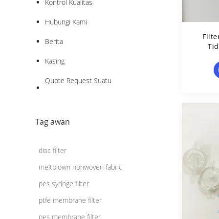
Kontrol Kualitas
Hubungi Kami
Filt
Berita
Tid
Kasing
Quote Request Suatu
Tag awan
disc filter
meltblown nonwoven fabric
pes syringe filter
ptfe membrane filter
pes membrane filter