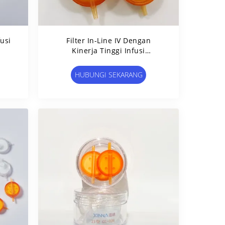
fusi
Filter In-Line IV Dengan
Kinerja Tinggi Infusi
man
Mikropore Disc Dengan
s
Ukuran Pore 0,2-5 Mm
HUBUNGI SEKARANG