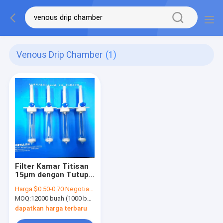
Venous Drip Chamber
(1)
Filter Kamar Titisan
15μm dengan Tutup
dan Filter Udara
Harga:
$0.50-0.70 Negotiable
MOQ:
12000 buah (1000 buah per bungkus)
dapatkan harga terbaru