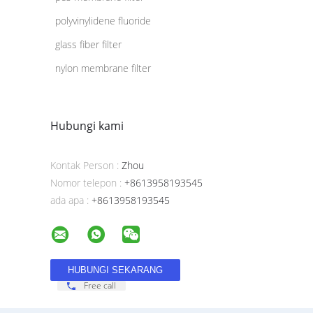
polyvinylidene fluoride
glass fiber filter
nylon membrane filter
Hubungi kami
Kontak Person :
Zhou
Nomor telepon :
+8613958193545
ada apa :
+8613958193545
Free call