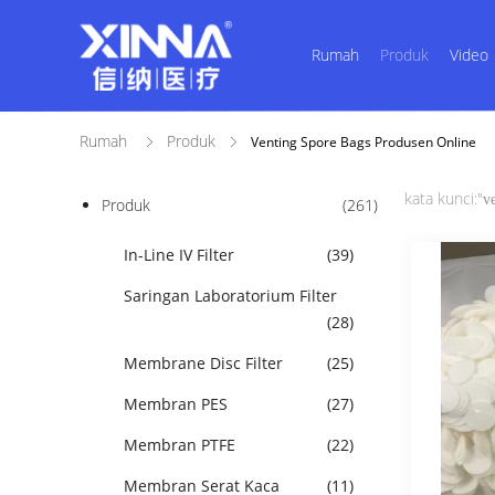
Rumah
Produk
Video
Rumah
Produk
Venting Spore Bags Produsen Online
kata kunci:"
v
Produk
(261)
In-Line IV Filter
(39)
Saringan Laboratorium Filter
(28)
Membrane Disc Filter
(25)
Membran PES
(27)
Membran PTFE
(22)
Membran Serat Kaca
(11)