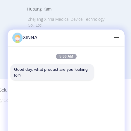
Hubungi Kami
Zhejiang Xinna Medical Device Technology
Co., Ltd.
Zona Industri Huangnikan, Jalan Yucheng,
XINNA
Yuhuan, Kota Taizhou, Provinsi Zhejiang,
Cina.
+8613958193545-571-83082507
5:56 AM
xinna@zjxinna.com
Good day, what product are you looking 
for?
Seluler
Co., Ltd.. All Rights Reserved.