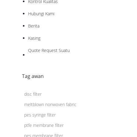
Kontrol Kualitas
Hubungi Kami
Berita
Kasing
Quote Request Suatu
Tag awan
disc filter
meltblown nonwoven fabric
pes syringe filter
ptfe membrane filter
pes membrane filter