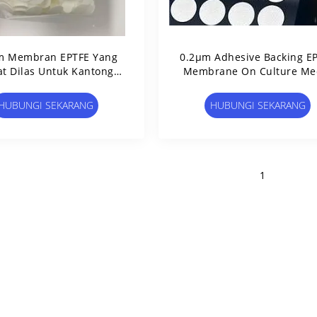
m Membran EPTFE Yang
0.2μm Adhesive Backing E
t Dilas Untuk Kantong
Membrane On Culture Me
ora Jamur Yang Dapat
Cap Waterproof / Breathab
an Perlengkapan Kebun
High Temper. Dan Resista
HUBUNGI SEKARANG
HUBUNGI SEKARANG
tong Budidaya Jamur
Press
1