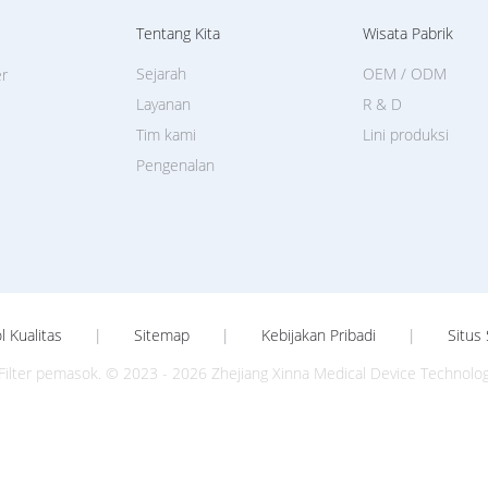
Tentang Kita
Wisata Pabrik
Sejarah
OEM / ODM
er
Layanan
R & D
Tim kami
Lini produksi
Pengenalan
l Kualitas
|
Sitemap
|
Kebijakan Pribadi
|
Situs 
 Filter pemasok. © 2023 - 2026 Zhejiang Xinna Medical Device Technology 