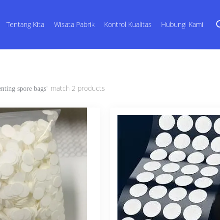
Tentang Kita
Wisata Pabrik
Kontrol Kualitas
Hubungi Kami
" match 2 products
enting spore bags