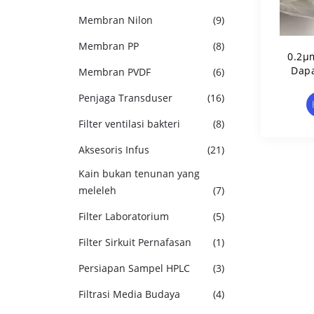
Membran Nilon
(9)
Membran PP
(8)
0.2μ
Dapa
Membran PVDF
(6)
Sp
Penjaga Transduser
(16)
Dimak
Kan
Filter ventilasi bakteri
(8)
Aksesoris Infus
(21)
Kain bukan tenunan yang
meleleh
(7)
Filter Laboratorium
(5)
Filter Sirkuit Pernafasan
(1)
Persiapan Sampel HPLC
(3)
Filtrasi Media Budaya
(4)