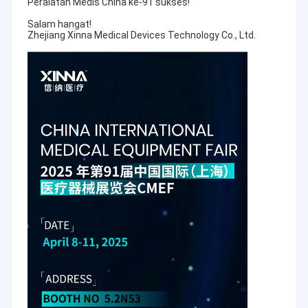
Peralatan Medis China ke-91 sukses!
Salam hangat!
Zhejiang Xinna Medical Devices Technology Co., Ltd.