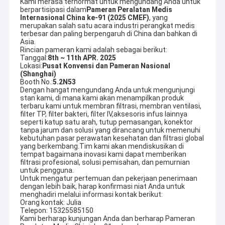
Kami merasa terhormat untuk mengundang Anda untuk
berpartisipasi dalam
Pameran Peralatan Medis
Internasional China ke-91 (2025 CMEF)
, yang
merupakan salah satu acara industri perangkat medis
terbesar dan paling berpengaruh di China dan bahkan di
Asia.
Rincian pameran kami adalah sebagai berikut:
Tanggal:
8th ~ 11th APR. 2025
Lokasi:
Pusat Konvensi dan Pameran Nasional
(Shanghai)
Booth No.:
5.2N53
Dengan hangat mengundang Anda untuk mengunjungi
stan kami, di mana kami akan menampilkan produk
terbaru kami untuk membran filtrasi, membran ventilasi,
filter TP, filter bakteri, filter IV,aksesoris infus lainnya
seperti katup satu arah, tutup pemasangan, konektor
tanpa jarum dan solusi yang dirancang untuk memenuhi
kebutuhan pasar perawatan kesehatan dan filtrasi global
yang berkembang.Tim kami akan mendiskusikan di
tempat bagaimana inovasi kami dapat memberikan
filtrasi profesional, solusi pemisahan, dan pemurnian
untuk pengguna.
Untuk mengatur pertemuan dan pekerjaan penerimaan
dengan lebih baik, harap konfirmasi niat Anda untuk
menghadiri melalui informasi kontak berikut:
Orang kontak: Julia
Telepon: 15325585150
Kami berharap kunjungan Anda dan berharap Pameran