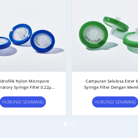
22μm 13mm PVDF Syringe
Filter Siring PVDF Hidrofilik 
rs Hydrophilic Non Sterile 100
0,22μM 33mm Dengan Slip 
Pcs/Pk
Standar
HUBUNGI SEKARANG
HUBUNGI SEKARANG