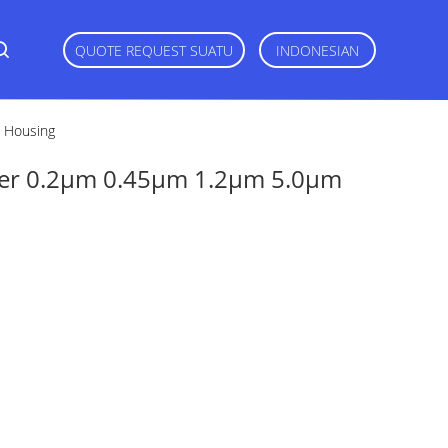
QUOTE REQUEST SUATU
INDONESIAN
P Housing
lter 0.2μm 0.45μm 1.2μm 5.0μm