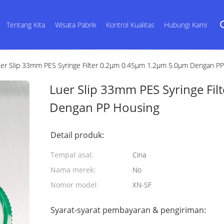
Tentang Kita
Wisata Pabrik
Kontrol Kualitas
Hubungi Kami
er Slip 33mm PES Syringe Filter 0.2μm 0.45μm 1.2μm 5.0μm Dengan P
Luer Slip 33mm PES Syringe Fi
Dengan PP Housing
Detail produk:
Tempat asal:
Cina
Nama merek:
No
Nomor model:
XN-SF
Syarat-syarat pembayaran & pengiriman: