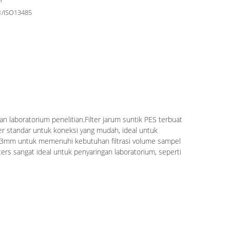
er
1/ISO13485
an laboratorium penelitian.Filter jarum suntik PES terbuat
uer standar untuk koneksi yang mudah, ideal untuk
Φ33mm untuk memenuhi kebutuhan filtrasi volume sampel
rs sangat ideal untuk penyaringan laboratorium, seperti