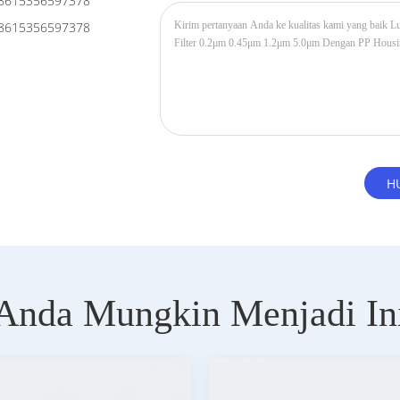
8615356597378
8615356597378
Anda Mungkin Menjadi In