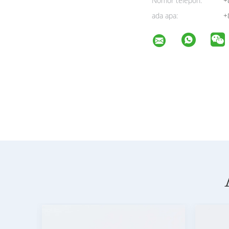
Nomor telepon:
+
ada apa:
+