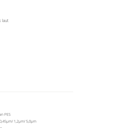
 laut
an PES
0,45μm/ 1,2μm/ 5,0μm