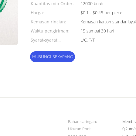
Kuantitas min Order:
12000 buah
Harga:
$0.1 - $0.45 per piece
Kemasan rincian:
Kemasan karton standar layak
Waktu pengiriman:
15 sampai 30 hari
Syarat-syarat
L/C, T/T
pembayaran:
HUBUNGI SEKARANG
Bahan saringan:
Membr
Ukuran Pori:
0,2μm/ 