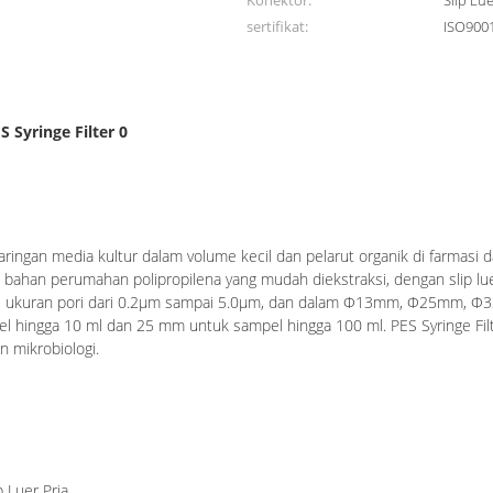
Konektor:
Slip Lu
sertifikat:
ISO900
S Syringe Filter 0
sing Luer Slip
aringan media kultur dalam volume kecil dan pelarut organik di farmasi d
t, bahan perumahan polipropilena yang mudah diekstraksi, dengan slip l
bagai ukuran pori dari 0.2μm sampai 5.0μm, dan dalam Φ13mm, Φ25mm, 
 hingga 10 ml dan 25 mm untuk sampel hingga 100 ml. PES Syringe Filte
n mikrobiologi.
p Luer Pria