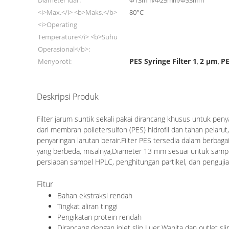
Diameter luar:
Φ13mm/Φ25mm/Φ33mm
<i>Max.</i> <b>Maks.</b>
80°C
<i>Operating
Temperature</i> <b>Suhu
Operasional</b>:
PES Syringe Filter 1
2 μm
PE
Menyoroti:
,
,
Deskripsi Produk
Blister Pack Φ33mm PES Syringe Filter Dengan ABS Hou
Filter jarum suntik sekali pakai dirancang khusus untuk peny
dari membran polietersulfon (PES) hidrofil dan tahan pelaru
penyaringan larutan berair.Filter PES tersedia dalam ber
yang berbeda, misalnya,Diameter 13 mm sesuai untuk sampel
persiapan sampel HPLC, penghitungan partikel, dan pengujia
Fitur
Bahan ekstraksi rendah
Tingkat aliran tinggi
Pengikatan protein rendah
Dirancang dengan inlet slip Luer Wanita dan outlet sli