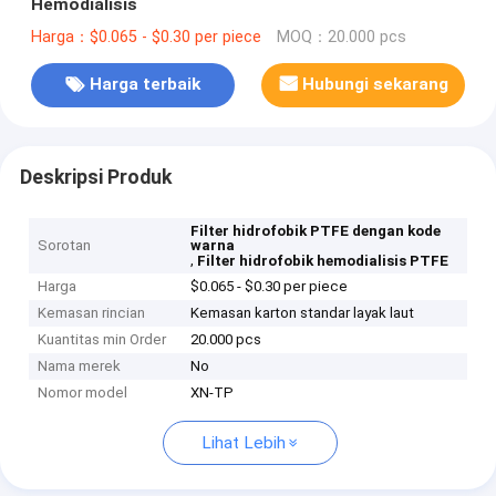
Hemodialisis
Harga：$0.065 - $0.30 per piece
MOQ：20.000 pcs
Harga terbaik
Hubungi sekarang
Deskripsi Produk
Filter hidrofobik PTFE dengan kode
Sorotan
warna
,
Filter hidrofobik hemodialisis PTFE
Harga
$0.065 - $0.30 per piece
Kemasan rincian
Kemasan karton standar layak laut
Kuantitas min Order
20.000 pcs
Nama merek
No
Nomor model
XN-TP
Lihat Lebih