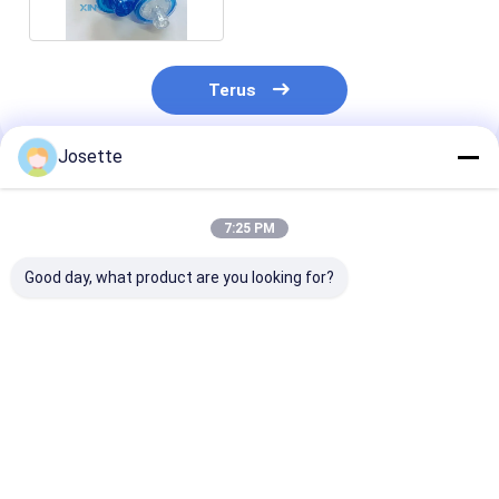
Terus
Josette
Rekomendasi Produk
7:25 PM
Good day, what product are you looking for?
0.2 Mikron PTFE
Filter TP Hidrofobik
Filter pelindun
Membrane
Dengan Membran
transduser
Transducer
PTFE 0,2μm
digunakan unt
Protector dengan
ventilasi udara
ABS Housing untuk
dalam perangk
Harga terbaik
Harga terbaik
Harga terb
Hemodialisis Blood
medis