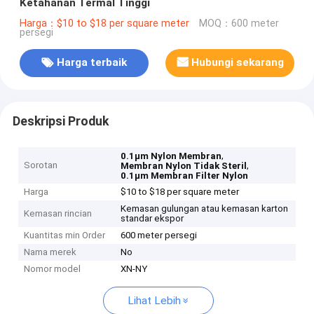
Ketahanan Termal Tinggi
Harga：$10 to $18 per square meter
MOQ：600 meter
persegi
Harga terbaik
Hubungi sekarang
Deskripsi Produk
,
0.1μm Nylon Membran
Sorotan
,
Membran Nylon Tidak Steril
0.1μm Membran Filter Nylon
Harga
$10 to $18 per square meter
Kemasan gulungan atau kemasan karton
Kemasan rincian
standar ekspor
Kuantitas min Order
600 meter persegi
Nama merek
No
Nomor model
XN-NY
Lihat Lebih