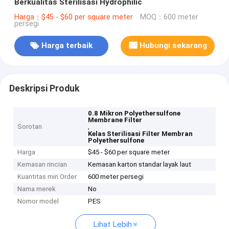
Berkualitas Sterilisasi Hydrophilic
Harga：$45 - $60 per square meter
MOQ：600 meter
persegi
Harga terbaik
Hubungi sekarang
Deskripsi Produk
0.8 Mikron Polyethersulfone
Membrane Filter
Sorotan
,
Kelas Sterilisasi Filter Membran
Polyethersulfone
Harga
$45 - $60 per square meter
Kemasan rincian
Kemasan karton standar layak laut
Kuantitas min Order
600 meter persegi
Nama merek
No
Nomor model
PES
Lihat Lebih