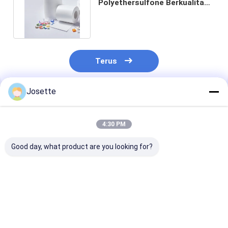
Polyethersulfone Berkualitas
Sterilisasi Hydrophilic
Terus
Josette
Rekomendasi Produk
4:30 PM
Good day, what product are you looking for?
Membran PES
0.22μm sampai 5μm
Membran PES
Kapasitas Cairan
Membran PES
hidrofobik yan
Tinggi untuk Infusi
Ukuran Pore untuk
didukung untu