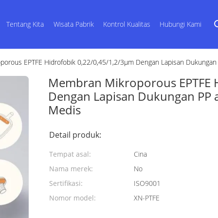
Tentang Kita
Wisata Pabrik
Kontrol Kualitas
Hubungi Kami
orous EPTFE Hidrofobik 0,22/0,45/1,2/3μm Dengan Lapisan Dukungan
Membran Mikroporous EPTFE H
Dengan Lapisan Dukungan PP 
Medis
Detail produk:
Tempat asal:
Cina
Nama merek:
No
Sertifikasi:
ISO9001
Nomor model:
XN-PTFE