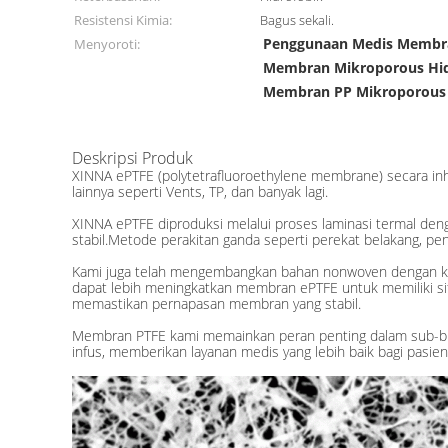
Resistensi Kimia:
Bagus sekali.
Penggunaan Medis Membr
Menyoroti:
Membran Mikroporous Hid
Membran PP Mikroporous
Deskripsi Produk
XINNA ePTFE (polytetrafluoroethylene membrane) secara inh
lainnya seperti Vents, TP, dan banyak lagi.
XINNA ePTFE diproduksi melalui proses laminasi termal de
stabil.Metode perakitan ganda seperti perekat belakang, peng
Kami juga telah mengembangkan bahan nonwoven dengan komp
dapat lebih meningkatkan membran ePTFE untuk memiliki sif
memastikan pernapasan membran yang stabil.
Membran PTFE kami memainkan peran penting dalam sub-bid
infus, memberikan layanan medis yang lebih baik bagi pasien