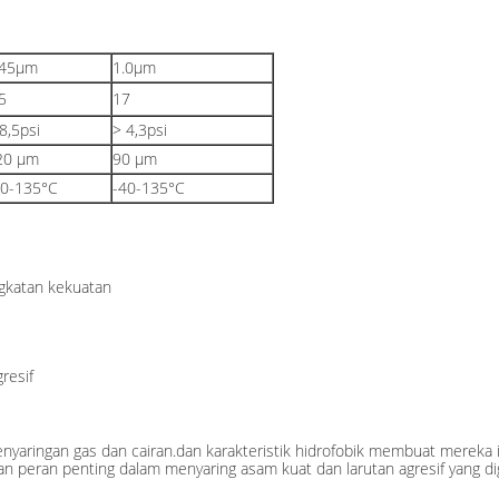
.45μm
1.0μm
5
17
8,5psi
> 4,3psi
20 μm
90 μm
40-135°C
-40-135°C
gkatan kekuatan
resif
aringan gas dan cairan.dan karakteristik hidrofobik membuat mereka 
n peran penting dalam menyaring asam kuat dan larutan agresif yang d