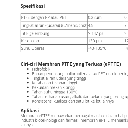
Spesifikasi
PTFE dengan PP atau PET
0.22μm
0
Tingkat aliran ((udara)) ((L/menit/cm2)
4.5
7.
Titik gelembung
> 14,1psi
> 
Ketebalan
130 μm
1
Suhu Operasi
-40-135°C
-
Ciri-ciri Membran PTFE yang Terluas (
)
ePTFE
Hidrofobik
Bahan pendukung polipropilena atau PET untuk penin
Tingkat aliran udara yang tinggi
Ketahanan tekanan tinggi
Kekuatan mekanik tinggi
Tahan suhu hingga 130°C
Tahan terhadap asam, alkali, dan pelarut yang paling ag
Konsistensi kualitas dari satu lot ke lot lainnya
Aplikasi
Membran ePTFE menawarkan berbagai manfaat dalam hal peny
industri bioteknologi dan farmasi, membran ePTFE memainka
lainnya.