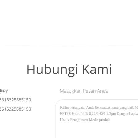
Hubungi Kami
liazy
Masukkan Pesan Anda
8615325585150
8615325585150