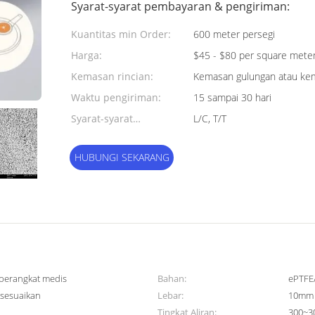
Syarat-syarat pembayaran & pengiriman:
Kuantitas min Order:
600 meter persegi
Harga:
$45 - $80 per square mete
Kemasan rincian:
Kemasan gulungan atau kem
Waktu pengiriman:
15 sampai 30 hari
Syarat-syarat
L/C, T/T
pembayaran:
HUBUNGI SEKARANG
 perangkat medis
Bahan:
ePTFE
isesuaikan
Lebar:
10mm 
Tingkat Aliran:
300~3