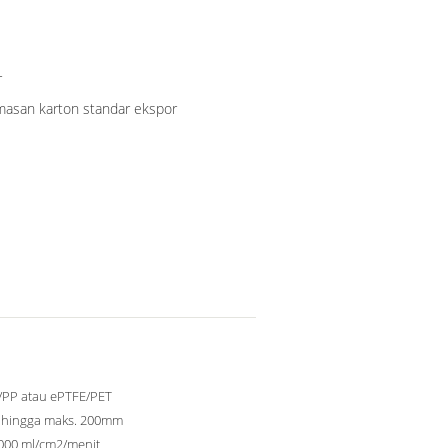
r
asan karton standar ekspor
/PP atau ePTFE/PET
hingga maks. 200mm
000 ml/cm2/menit