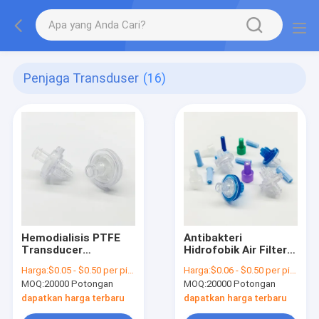
Penjaga Transduser
(16)
Hemodialisis PTFE
Antibakteri
Transducer
Hidrofobik Air Filter
Protector Filter Inline
Transducer
Harga:
$0.05 - $0.50 per piece
Harga:
$0.06 - $0.50 per piece
Hydrophobic Filter
Protector 0,22
MOQ:
20000 Potongan
MOQ:
20000 Potongan
Mikron 23mm
dapatkan harga terbaru
dapatkan harga terbaru