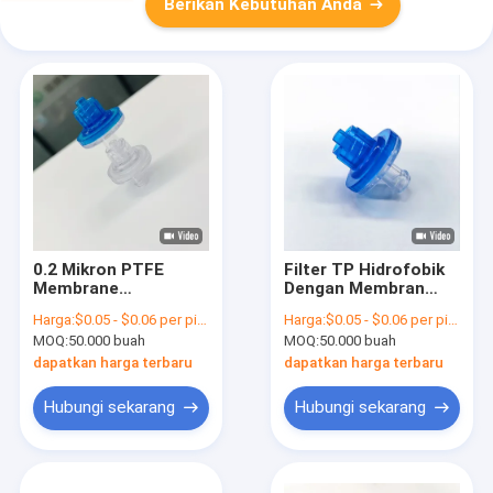
Berikan Kebutuhan Anda
0.2 Mikron PTFE
Filter TP Hidrofobik
Membrane
Dengan Membran
Transducer
PTFE 0,2μm
Harga:
$0.05 - $0.06 per piece
Harga:
$0.05 - $0.06 per piece (FOB)
Protector dengan
MOQ:
50.000 buah
MOQ:
50.000 buah
ABS Housing untuk
Hemodialisis Blood
dapatkan harga terbaru
dapatkan harga terbaru
Lines
Hubungi sekarang
Hubungi sekarang