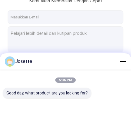
Kami Akan Membalas Dengan Cepat
Tentang kita
Wisata pabrik
Kontrol kualitas
Hubungi kami
Quote request suatu
Josette
Terus
5:36 PM
In-Line IV Filter
Kategori Kami
Good day, what product are you looking for?
Saringan Laboratorium Filter
Membrane Disc Filter
Membran PES