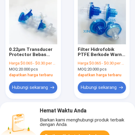
0.22μm Transducer
Filter Hidrofobik
Protector Bebas
PTFE Berkode Warna
Lateks Bebas DEHP
Untuk Terapi
Harga:
$0.065 - $0.30 per piece
Harga:
$0.065 - $0.30 per piece
Bebas Dengan Luer
Hemodialisis
MOQ:
20.000 pcs
MOQ:
20.000 pcs
Lock ABS Housing
dapatkan harga terbaru
dapatkan harga terbaru
Hubungi sekarang
Hubungi sekarang
Hemat Waktu Anda
Biarkan kami menghubungi produk terbaik
dengan Anda.