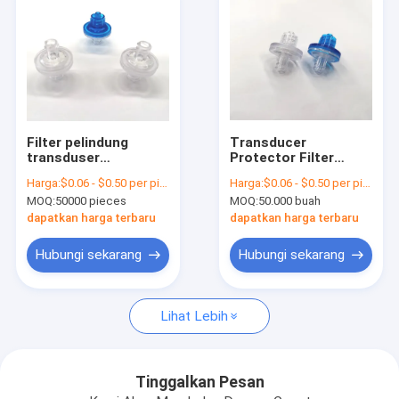
Filter pelindung
Transducer
transduser
Protector Filter
digunakan untuk
Penggunaan Untuk
Harga:
$0.06 - $0.50 per piece
Harga:
$0.06 - $0.50 per piece
ventilasi udara di
Sistem Pernafasan
MOQ:
50000 pieces
MOQ:
50.000 buah
dalam perangkat
Cannula Pernafasan
medis
sirkuit Sterilisasi
dapatkan harga terbaru
dapatkan harga terbaru
Hubungi sekarang
Hubungi sekarang
Rumah
Lihat Lebih
Produk
Video
Tinggalkan Pesan