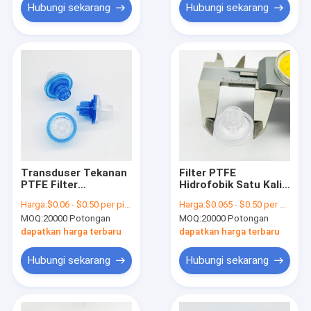
Hubungi sekarang
Hubungi sekarang
Transduser Tekanan
Filter PTFE
PTFE Filter
Hidrofobik Satu Kali
Hidrofobik / Filter
Pakai Filter Cannula
Harga:
$0.06 - $0.50 per piece
Harga:
$0.065 - $0.50 per piece
Anti Mikrobial
Anti-mikroba Dengan
MOQ:
20000 Potongan
MOQ:
20000 Potongan
Kunci Luer
dapatkan harga terbaru
dapatkan harga terbaru
Hubungi sekarang
Hubungi sekarang