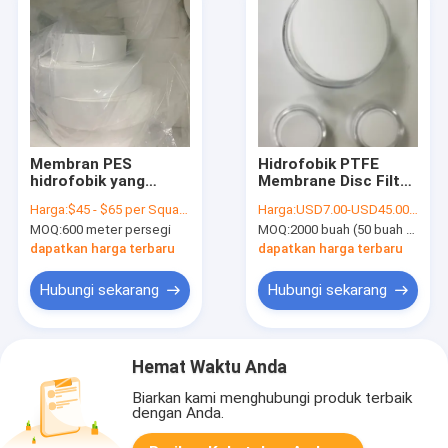
Membran PES
Hidrofobik PTFE
hidrofobik yang
Membrane Disc Filter
didukung untuk
Untuk Filtrasi
Harga:
$45 - $65 per Square Meter
Harga:
USD7.00-USD45.00 per pack
penyaringan gas
Penyedutan Bakteri
MOQ:
600 meter persegi
MOQ:
2000 buah (50 buah per bungkus)
ventilasi udara
dapatkan harga terbaru
dapatkan harga terbaru
Hubungi sekarang
Hubungi sekarang
Hemat Waktu Anda
Biarkan kami menghubungi produk terbaik
dengan Anda.