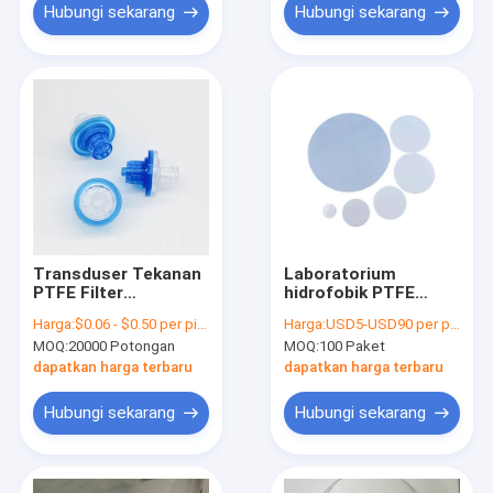
Hubungi sekarang
Hubungi sekarang
Transduser Tekanan
Laboratorium
PTFE Filter
hidrofobik PTFE
Hidrofobik / Filter
Membrane Filter Disc
Harga:
$0.06 - $0.50 per piece
Harga:
USD5-USD90 per pack
Anti Mikrobial
Non Steril 0.22um -
MOQ:
20000 Potongan
MOQ:
100 Paket
5um Ukuran pori
dapatkan harga terbaru
dapatkan harga terbaru
Hubungi sekarang
Hubungi sekarang