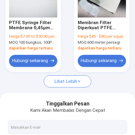
Tentang kita
Wisata pabrik
PTFE Syringe Filter
Membran Filter
Membrane 0,45μm
Diperkuat PTFE
Kontrol kualitas
0,2μm Ukuran Pore
0,45μm Hidrofobik
Harga:
$7.00 to $30.00 per pack
Harga:
$45 - $80 per square meter
Pengudaraan
Untuk Perangkat
MOQ:
100 bungkus, 100PCS per bungkus
MOQ:
600 meter persegi
Farmasi
Biomedis
Hubungi kami
dapatkan harga terbaru
dapatkan harga terbaru
Quote request suatu
Hubungi sekarang
Hubungi sekarang
Lihat Lebih
In-Line IV Filter
Saringan Laboratorium Filter
Tinggalkan Pesan
Kami Akan Membalas Dengan Cepat
Membrane Disc Filter
Membran PES