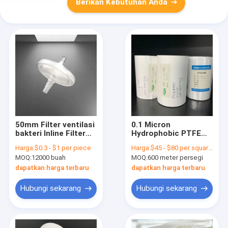
Berikan Kebutuhan Anda
50mm Filter ventilasi
0.1 Micron
bakteri Inline Filter
Hydrophobic PTFE
hidrofobik dengan
Membrane Filter
Harga:
$0.3 - $1 per piece
Harga:
$45 - $80 per square meter
selang Barb Inlet
untuk Ventilasi Steril
MOQ:
12000 buah
MOQ:
600 meter persegi
dapatkan harga terbaru
dapatkan harga terbaru
Hubungi sekarang
Hubungi sekarang