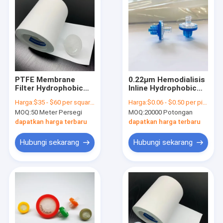
PTFE Membrane
0.22μm Hemodialisis
Filter Hydrophobic
Inline Hydrophobic
Medis Dengan Ukuran
Filter Dengan
Harga:
$35 - $60 per square meter
Harga:
$0.06 - $0.50 per piece
Pore 0,22μm Untuk
Membran PTFE
MOQ:
50 Meter Persegi
MOQ:
20000 Potongan
3,0μm
dapatkan harga terbaru
dapatkan harga terbaru
Hubungi sekarang
Hubungi sekarang
Rumah
Produk
Video