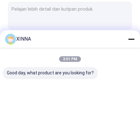
Membran PTFE
Membran Serat Kaca
Membran Nilon
XINNA
Terus
Membran PP
Membran PVDF
3:01 PM
Kategori Kami
Penjaga Transduser
Good day, what product are you looking for?
Filter ventilasi bakteri
Aksesoris Infus
Kain bukan tenunan yang meleleh
In-Line IV Filter
Saringan
Membrane Dis
Filter Laboratorium
Laboratorium Filter
Filter