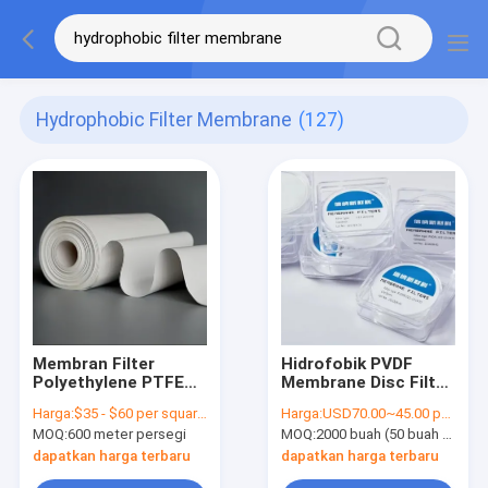
Hydrophobic Filter Membrane
(127)
Membran Filter
Hidrofobik PVDF
Polyethylene PTFE
Membrane Disc Filter
Hydrophobic Untuk
0.45um Porus Ukuran
Harga:
$35 - $60 per square meter
Harga:
USD70.00~45.00 per pack
Filter Medis
Pengolahan hidrofil
MOQ:
600 meter persegi
MOQ:
2000 buah (50 buah per bungkus)
dapatkan harga terbaru
dapatkan harga terbaru