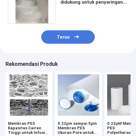
didukung untuk penyaringan
gas ventilasi udara
Terus
Rekomendasi Produk
Membran PES
0.22μm sampai 5μm
0.22μM Memb
Kapasitas Cairan
Membran PES
PES
Tinggi untuk Infusi
Ukuran Pore untuk
Polyethersulf