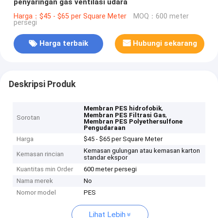
penyaringan gas ventilasi udara
Harga：$45 - $65 per Square Meter
MOQ：600 meter
persegi
Harga terbaik
Hubungi sekarang
Deskripsi Produk
,
Membran PES hidrofobik
,
Membran PES Filtrasi Gas
Sorotan
Membran PES Polyethersulfone
Pengudaraan
Harga
$45 - $65 per Square Meter
Kemasan gulungan atau kemasan karton
Kemasan rincian
standar ekspor
Kuantitas min Order
600 meter persegi
Nama merek
No
Nomor model
PES
Lihat Lebih