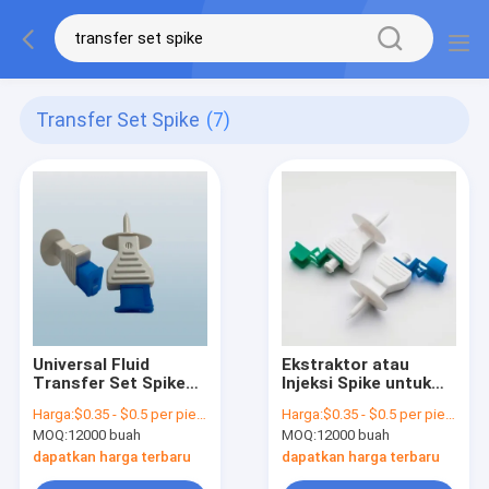
Transfer Set Spike
(7)
Universal Fluid
Ekstraktor atau
Transfer Set Spike
Injeksi Spike untuk
Dengan Filter Air
Transfer Cairan
Harga:
$0.35 - $0.5 per piece
Harga:
$0.35 - $0.5 per piece
Vent Dan Flip Cap
Dengan Filter Bakteri
MOQ:
12000 buah
MOQ:
12000 buah
Dan Tutup
dapatkan harga terbaru
dapatkan harga terbaru