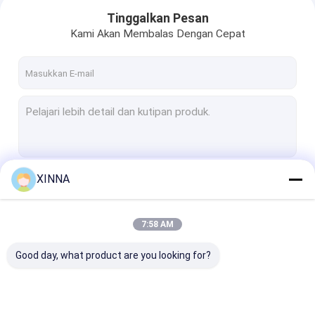
Tinggalkan Pesan
Kami Akan Membalas Dengan Cepat
XINNA
Terus
7:58 AM
Rumah
Kategori Kami
Good day, what product are you looking for?
Produk
Video