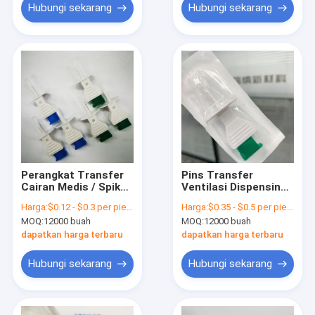
Hubungi sekarang
Hubungi sekarang
Perangkat Transfer
Pins Transfer
Cairan Medis / Spike
Ventilasi Dispensing
dengan Jarum
IV Administrasi
Harga:
$0.12 - $0.3 per piece
Harga:
$0.35 - $0.5 per piece
Alternatif
Aksesoris
MOQ:
12000 buah
MOQ:
12000 buah
dapatkan harga terbaru
dapatkan harga terbaru
Hubungi sekarang
Hubungi sekarang