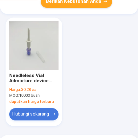
Berikan Kebutuhan Anda
Needleless Vial
Admixture device
with Lipid/Alcohol
Harga:
$0.28 ea
Resistant Check
MOQ:
10000 buah
Valve Port
dapatkan harga terbaru
Hubungi sekarang