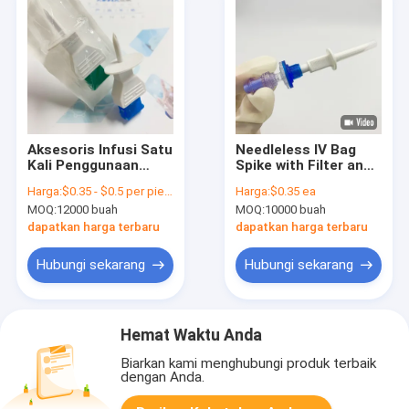
Aksesoris Infusi Satu
Needleless IV Bag
Kali Penggunaan
Spike with Filter and
Medis IV Peningkatan
Lipid/Alcohol
Harga:
$0.35 - $0.5 per piece
Harga:
$0.35 ea
Transfer Obat
Resistant Valve Port
MOQ:
12000 buah
MOQ:
10000 buah
dapatkan harga terbaru
dapatkan harga terbaru
Hubungi sekarang
Hubungi sekarang
Hemat Waktu Anda
Biarkan kami menghubungi produk terbaik
dengan Anda.