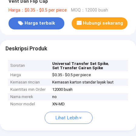
Vent Dan Flip Cap
Harga：$0.35 - $0.5 per piece
MOQ：12000 buah
Harga terbaik
Hubungi sekarang
Deskripsi Produk
,
Universal Transfer Set Spike
Sorotan
Set Transfer Cairan Spike
Harga
$0.35 - $0.5 per piece
Kemasan rincian
Kemasan karton standar layak laut
Kuantitas min Order
12000 buah
Nama merek
no
Nomor model
XN-MD
Lihat Lebih