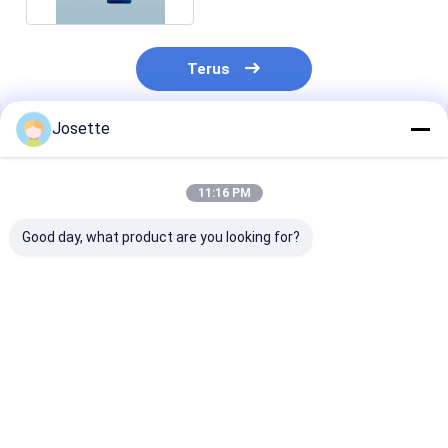
Terus
Josette
Rekomendasi Produk
11:16 PM
Good day, what product are you looking for?
Needleless IV Bag
Needleless Vial
Rotating Luer
Spike with Filter and
Admixture device
Connector for
Lipid/Alcohol
with Lipid/Alcohol
Infusion Tubin
Resistant Valve Port
Resistant Check
Valve Port
Harga terbaik
Harga terbaik
Harga terb