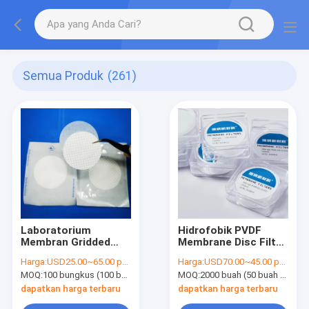
Semua Produk
(261)
Laboratorium
Hidrofobik PVDF
Membran Gridded
Membrane Disc Filter
Filter Single Packing
0.45um Porus Ukuran
Harga:
USD25.00~65.00 per pack
Harga:
USD70.00~45.00 per pack
Steril Untuk Tes
Pengolahan hidrofil
MOQ:
100 bungkus (100 buah per bungkus)
MOQ:
2000 buah (50 buah per bungkus)
Batas Mikrobial
dapatkan harga terbaru
dapatkan harga terbaru