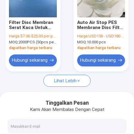
Tentang kita
Wisata pabrik
Filter Disc Membran
Auto Air Stop PES
Serat Kaca Untuk
Membrane Disc Filter
Kontrol kualitas
Prefiltrasi Inlet Udara
Untuk Infus Set
Harga:
$7.00-$25.00 per pack
Harga:
USD150 - USD180 per 10000pcs
MOQ:
2000PCS (50pcs per bungkus)
MOQ:
10.000 pcs
Hubungi kami
dapatkan harga terbaru
dapatkan harga terbaru
Quote request suatu
Hubungi sekarang
Hubungi sekarang
Lihat Lebih
In-Line IV Filter
Saringan Laboratorium Filter
Tinggalkan Pesan
Kami Akan Membalas Dengan Cepat
Membrane Disc Filter
Membran PES