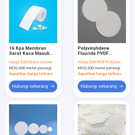
16 Kpa Membran
Polyvinylidene
Serat Kaca Masuk
Fluoride PVDF
Spike Filter Membran
Membrane Filter
Harga:
$20.00 per square meter
Harga:
$60.00-$70.00 per square meter
Asupan Udara
Hydrophobic
MOQ:
600 meter persegi
MOQ:
600 meter persegi
Keakuratan Tinggi
dapatkan harga terbaru
dapatkan harga terbaru
Hubungi sekarang
Hubungi sekarang
Rumah
Produk
Video