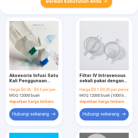
Berikan Kebutuhan Anda
Aksesoris Infusi Satu
Filter IV Intravenous
Kali Penggunaan
sekali pakai dengan
Medis IV Peningkatan
Membran PES / PTFE
Harga:
$0.35 - $0.5 per piece
Harga:
$0.1-$0.25 per piece
Transfer Obat
MOQ:
12000 buah
MOQ:
12000 buah (1000 buah per bungkus)
dapatkan harga terbaru
dapatkan harga terbaru
Hubungi sekarang
Hubungi sekarang