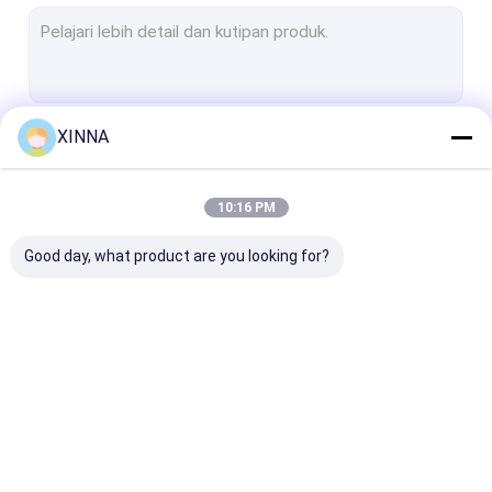
Membran PTFE
Membran Serat Kaca
Membran Nilon
XINNA
Terus
Membran PP
Membran PVDF
10:16 PM
Kategori Kami
Penjaga Transduser
Good day, what product are you looking for?
Filter ventilasi bakteri
Aksesoris Infus
Kain bukan tenunan yang meleleh
In-Line IV Filter
Saringan
Membrane Dis
Filter Laboratorium
Laboratorium Filter
Filter