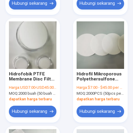
Hubungi sekarang
Hubungi sekarang
Hidrofobik PTFE
Hidrofil Mikroporous
Membrane Disc Filter
Polyethersulfone
Untuk Filtrasi
PES Membrane Disc
Harga:
USD7.00-USD45.00 per pack
Harga:
$7.00 - $45.00 per pack
Penyedutan Bakteri
Filter Porositas
MOQ:
2000 buah (50 buah per bungkus)
MOQ:
2000PCS (50pcs per bungkus)
Tinggi
dapatkan harga terbaru
dapatkan harga terbaru
Hubungi sekarang
Hubungi sekarang