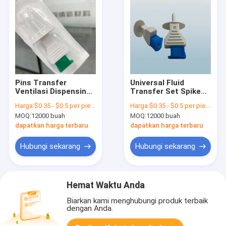
Pins Transfer
Universal Fluid
Ventilasi Dispensing
Transfer Set Spike
IV Administrasi
Dengan Filter Air
Harga:
$0.35 - $0.5 per piece
Harga:
$0.35 - $0.5 per piece
Aksesoris
Vent Dan Flip Cap
MOQ:
12000 buah
MOQ:
12000 buah
dapatkan harga terbaru
dapatkan harga terbaru
Hubungi sekarang
Hubungi sekarang
Hemat Waktu Anda
Biarkan kami menghubungi produk terbaik
dengan Anda.