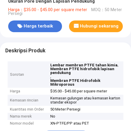
Ukuran Pore Dengan Lapisan Pendukung
Harga：$35.00 - $45.00 per square meter
MOQ：50 Meter
Persegi
Harga terbaik
Hubungi sekarang
Deskripsi Produk
,
Lembar membran PTFE tahan kimia
Membran PTFE hidrofobik lapisan
pendukung
Sorotan
,
Membran PTFE Hidrofobik
Mikroporous
Harga
$35.00 - $45.00 per square meter
Kemasan gulungan atau kemasan karton
Kemasan rincian
standar ekspor
Kuantitas min Order
50 Meter Persegi
Nama merek
No
Nomor model
XN-PTFE/PP atau PET