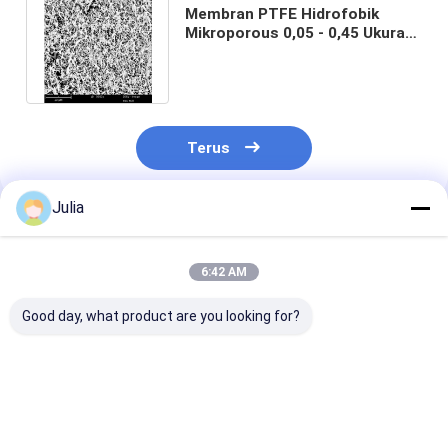
Membran PTFE Hidrofobik
Mikroporous 0,05 - 0,45 Ukuran
Pore Dengan Lapisan
Pendukung
Terus
Julia
Rekomendasi Produk
6:42 AM
Good day, what product are you looking for?
Filter kelas medis
PTFE Membrane
Steril Filtrasi 
PTFE 0.45μm untuk
Filter Hydrophobic
Membran Filte