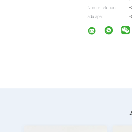
Nomor telepon:
+
ada apa:
+