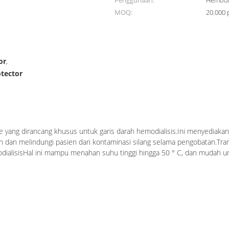
Penggunaan:
Hemodia
MOQ:
20.000 
or
,
tector
tor Untuk Hemodialisis Blood Lines
line yang dirancang khusus untuk garis darah hemodialisis.Ini menyediak
kan dan melindungi pasien dari kontaminasi silang selama pengobatan.Tr
dialisisHal ini mampu menahan suhu tinggi hingga 50 ° C, dan mudah un