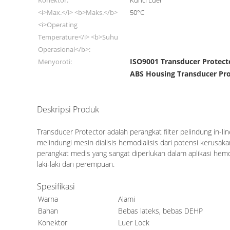
Konektor:
Kunci Luer
<i>Max.</i> <b>Maks.</b>
50°C
<i>Operating
Temperature</i> <b>Suhu
Operasional</b>:
ISO9001 Transducer Protect
Menyoroti:
ABS Housing Transducer Pro
Deskripsi Produk
ISO9001 Bersertifikat Harga Pabrik Transducer Protec
Transducer Protector adalah
perangkat filter pelindung in-
melindungi mesin dialisis hemodialisis dari potensi kerusa
perangkat medis yang sangat diperlukan dalam aplikasi hemo
laki-laki dan perempuan.
Spesifikasi
Warna
Alami
Bahan
Bebas lateks, bebas DEHP
Konektor
Luer Lock