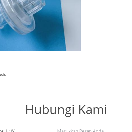
edis
Hubungi Kami
sette W
Masukkan Pesan Anda