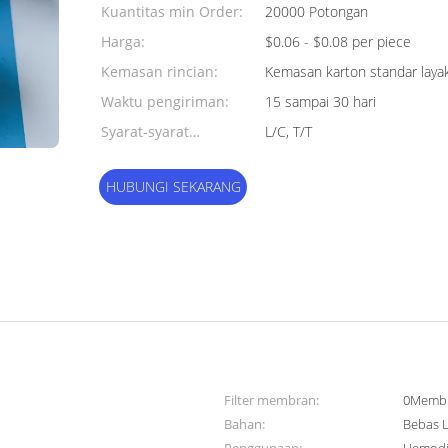
Kuantitas min Order:
20000 Potongan
Harga:
$0.06 - $0.08 per piece
Kemasan rincian:
Kemasan karton standar layak
Waktu pengiriman:
15 sampai 30 hari
Syarat-syarat
L/C, T/T
pembayaran:
HUBUNGI SEKARANG
Filter membran:
0Membr
Bahan:
Bebas 