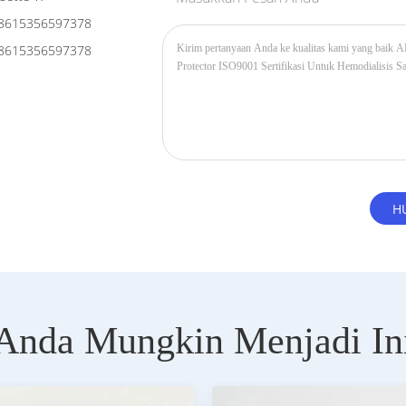
8615356597378
8615356597378
Anda Mungkin Menjadi In