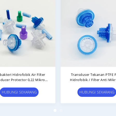
ter Hidrofobik PTFE Berkode
Perlengkapan Hemodialis
a Untuk Terapi Hemodialisis
Berkualitas Medis Luer Loc
Filter Dengan Membran P
HUBUNGI SEKARANG
HUBUNGI SEKARANG