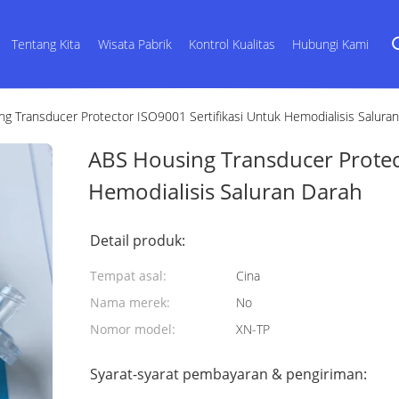
Tentang Kita
Wisata Pabrik
Kontrol Kualitas
Hubungi Kami
g Transducer Protector ISO9001 Sertifikasi Untuk Hemodialisis Salura
ABS Housing Transducer Protect
Hemodialisis Saluran Darah
Detail produk:
Tempat asal:
Cina
Nama merek:
No
Nomor model:
XN-TP
Syarat-syarat pembayaran & pengiriman: