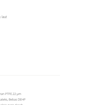
 laut
an PTFE.22 μm
Lateks, Bebas DEHP