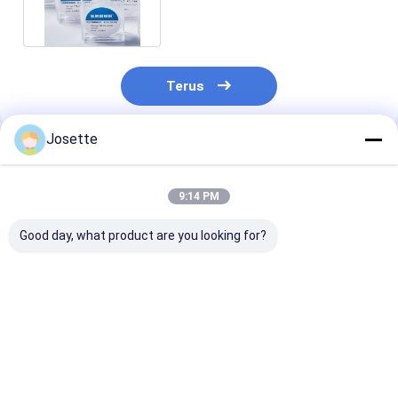
Untuk Analisis Mikrobiologi
Terus
Josette
Rekomendasi Produk
9:14 PM
Good day, what product are you looking for?
0.2 μm 47 mm Dia
Hidrofobik PVDF
Hidrofobik PT
Hydrophobic
Membrane Disc
Membrane Dis
Membrane PTFE
Filter 0.45um Porus
Filter Untuk Fi
Separator untuk
Ukuran Pengolahan
Penyedutan Ba
Lithium Air Battery
hidrofil
Harga terbaik
Harga terbaik
Harga terb