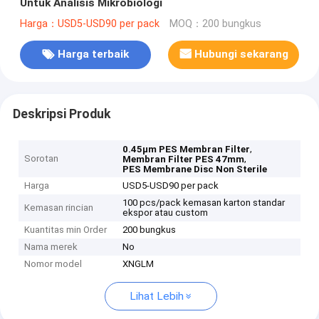
Untuk Analisis Mikrobiologi
Harga：USD5-USD90 per pack
MOQ：200 bungkus
Harga terbaik
Hubungi sekarang
Deskripsi Produk
,
0.45μm PES Membran Filter
Sorotan
,
Membran Filter PES 47mm
PES Membrane Disc Non Sterile
Harga
USD5-USD90 per pack
100 pcs/pack kemasan karton standar
Kemasan rincian
ekspor atau custom
Kuantitas min Order
200 bungkus
Nama merek
No
Nomor model
XNGLM
Lihat Lebih