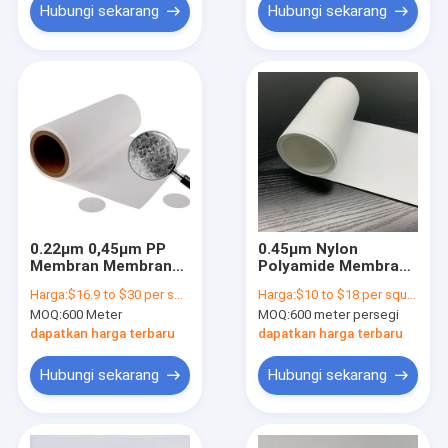
Hubungi sekarang
Hubungi sekarang
0.22μm 0,45μm PP
0.45μm Nylon
Membran Membran
Polyamide Membrane
Filter Polypropylene
Filter Putih Tidak
Harga:
$16.9 to $30 per square meter
Harga:
$10 to $18 per square meter
Hydrophilic
Steril Tanpa kisi
MOQ:
600 Meter
MOQ:
600 meter persegi
dapatkan harga terbaru
dapatkan harga terbaru
Hubungi sekarang
Hubungi sekarang