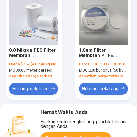
0.8 Mikron PES Filter
1.0um Filter
Membran
Membran PTFE
Polyethersulfone
Hydrophilic Untuk
Harga:
$45 - $60 per square meter
Harga:
USD15.00-USD45.00 per pack
Berkualitas
Filtrasi Cairan Dalam
MOQ:
600 meter persegi
MOQ:
200 bungkus (50 buah per bungkus)
Sterilisasi
Penggunaan
Hydrophilic
Laboratorium
dapatkan harga terbaru
dapatkan harga terbaru
Hubungi sekarang
Hubungi sekarang
Hemat Waktu Anda
Biarkan kami menghubungi produk terbaik
dengan Anda.