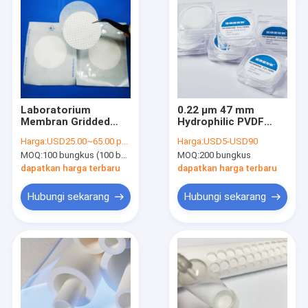
Laboratorium
0.22 μm 47 mm
Membran Gridded
Hydrophilic PVDF
Filter Single Packing
Membrane Filter Disc
Harga:
USD25.00~65.00 per pack
Harga:
USD5-USD90
Steril Untuk Tes
Untuk Penelitian
MOQ:
100 bungkus (100 buah per bungkus)
MOQ:
200 bungkus
Batas Mikrobial
Biomedis
dapatkan harga terbaru
dapatkan harga terbaru
Hubungi sekarang
Hubungi sekarang
Rumah
Produk
Video