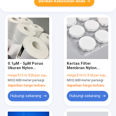
Berikan Kebutuhan Anda
0.1μM - 5μM Porus
Kertas Filter
Ukuran Nylon
Membran Nylon
(Polyamide)
Polyamide 0,45
Harga:
$15 to $20 per square meter
Harga:
$10 to $18 per square meter
Membran Filter
Mikron Untuk Botol
MOQ:
600 meter persegi
MOQ:
600 meter persegi
Lingkaran
Filter Vakum
dapatkan harga terbaru
dapatkan harga terbaru
Hubungi sekarang
Hubungi sekarang