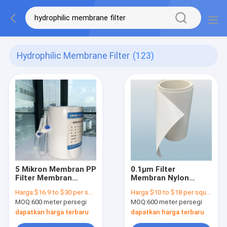
Hydrophilic Membrane Filter
(123)
5 Mikron Membran PP
0.1μm Filter
Filter Membran
Membran Nylon
Polypropylene
Hydrophilic Tidak
Harga:
$16.9 to $30 per square meter
Harga:
$10 to $18 per square meter
Hydrophilic
Steril Ketahanan
MOQ:
600 meter persegi
MOQ:
600 meter persegi
Termal Tinggi
dapatkan harga terbaru
dapatkan harga terbaru