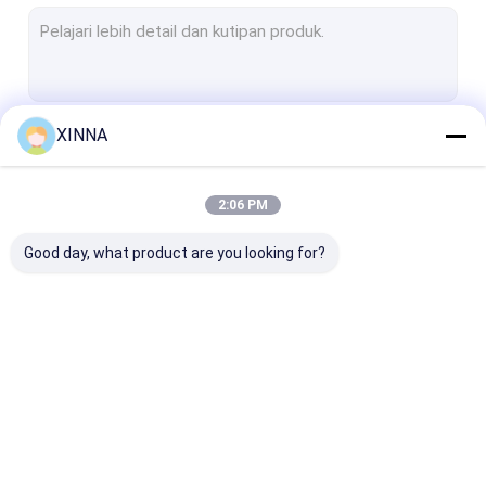
Membran PTFE
Membran Serat Kaca
Membran Nilon
XINNA
Terus
Membran PP
Membran PVDF
2:06 PM
Kategori Kami
Penjaga Transduser
Good day, what product are you looking for?
Filter ventilasi bakteri
Aksesoris Infus
Kain bukan tenunan yang meleleh
In-Line IV Filter
Saringan
Membrane Dis
Filter Laboratorium
Laboratorium Filter
Filter