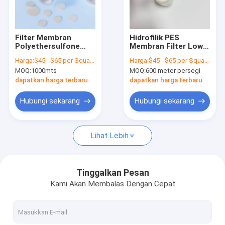
Tentang kita
Wisata pabrik
Filter Membran
Hidrofilik PES
Polyethersulfone
Membran Filter Low
Kontrol kualitas
hidrofil PES Membran
Protein Drug Binding
Harga:
$45 - $65 per Square Meter
Harga:
$45 - $65 per Square Meter
Filter Cairan Luas
Untuk Drip Chamber
MOQ:
1000mts
MOQ:
600 meter persegi
Khusus
Hubungi kami
dapatkan harga terbaru
dapatkan harga terbaru
Quote request suatu
Hubungi sekarang
Hubungi sekarang
Lihat Lebih
In-Line IV Filter
Saringan Laboratorium Filter
Tinggalkan Pesan
Kami Akan Membalas Dengan Cepat
Membrane Disc Filter
Membran PES