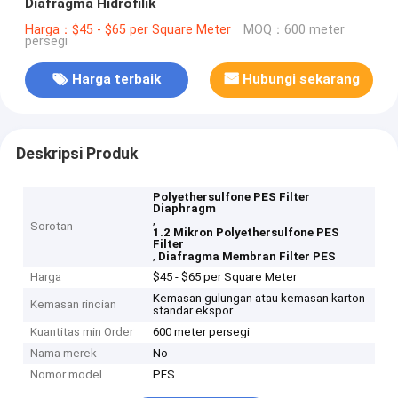
Diafragma Hidrofilik
Harga：$45 - $65 per Square Meter
MOQ：600 meter
persegi
Harga terbaik
Hubungi sekarang
Deskripsi Produk
Polyethersulfone PES Filter
Diaphragm
,
Sorotan
1.2 Mikron Polyethersulfone PES
Filter
,
Diafragma Membran Filter PES
Harga
$45 - $65 per Square Meter
Kemasan gulungan atau kemasan karton
Kemasan rincian
standar ekspor
Kuantitas min Order
600 meter persegi
Nama merek
No
Nomor model
PES