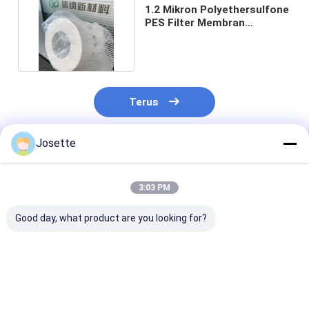
1.2 Mikron Polyethersulfone
PES Filter Membran
Diafragma Hidrofilik
Terus
Josette
Rekomendasi Produk
3:03 PM
Good day, what product are you looking for?
Membran PES
0.22μm sampai 5μm
Membran PES
Kapasitas Cairan
Membran PES
hidrofobik yan