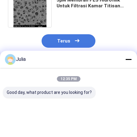
Untuk Filtrasi Kamar Titisan
Hentikan Cairan Secara
Otomatis
Terus
Julia
Rekomendasi Produk
12:35 PM
Good day, what product are you looking for?
Membran PES
0.22μm sampai 5μm
Membran PES
Kapasitas Cairan
Membran PES
hidrofobik yan