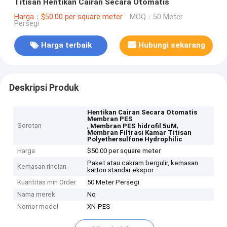
Titisan Hentikan Cairan Secara Otomatis
Harga：$50.00 per square meter
MOQ：50 Meter
Persegi
Harga terbaik
Hubungi sekarang
Deskripsi Produk
Hentikan Cairan Secara Otomatis
Membran PES
Sorotan
,
,
Membran PES hidrofil 5uM
Membran Filtrasi Kamar Titisan
Polyethersulfone Hydrophilic
Harga
$50.00 per square meter
Paket atau cakram bergulir, kemasan
Kemasan rincian
karton standar ekspor
Kuantitas min Order
50 Meter Persegi
Nama merek
No
Nomor model
XN-PES