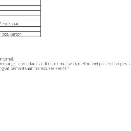
k Penekanan
 pcs/Karton
ternal.
emungkinkan udara steril untuk melewati, melindungi pasien dan peralat
angkat pemantauan transduser sensitif