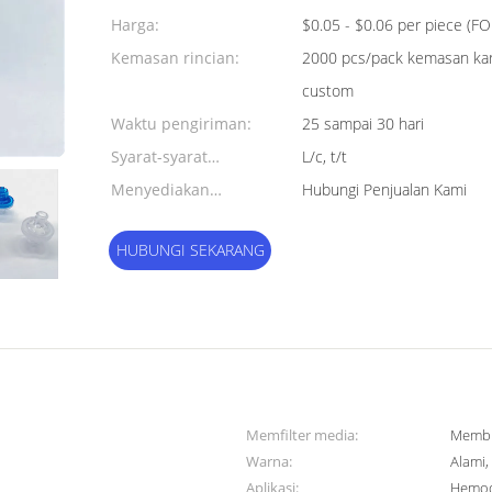
Harga:
$0.05 - $0.06 per piece (FO
Kemasan rincian:
2000 pcs/pack kemasan kar
custom
Waktu pengiriman:
25 sampai 30 hari
Syarat-syarat
L/c, t/t
pembayaran:
Menyediakan
Hubungi Penjualan Kami
kemampuan:
HUBUNGI SEKARANG
Memfilter media:
Membr
Warna:
Alami,
Aplikasi:
Hemodi