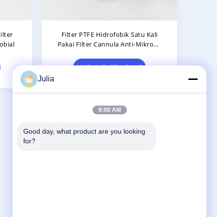
modialisis
0.22μm Hemodialisis Inline
 Luer Lock TP
Hydrophobic Filter Dengan
embran PTFE
Membran PTFE
KARANG
HUBUNGI SEKARANG
Julia
9:00 AM
Good day, what product are you looking 
Hubungi Kami
for?
Zhejiang Xinna Medical Device Technology
Co., Ltd.
Zona Industri Huangnikan, Jalan Yucheng,
Yuhuan, Kota Taizhou, Provinsi Zhejiang,
Cina.
+8613958193545-571-83082507