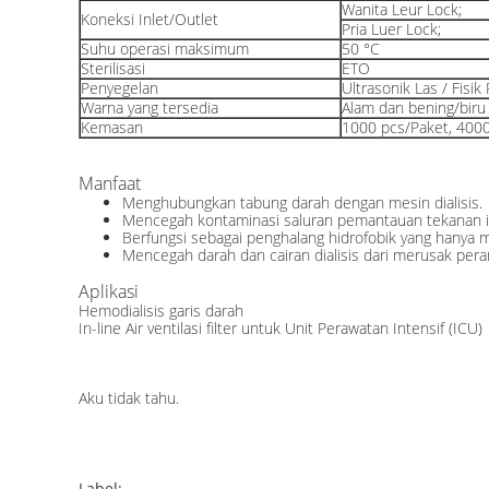
Wanita Leur Lock;
Koneksi Inlet/Outlet
Pria Luer Lock;
Suhu operasi maksimum
50 °C
Sterilisasi
ETO
Penyegelan
Ultrasonik Las / Fisi
Warna yang tersedia
Alam dan bening/biru
Kemasan
1000 pcs/Paket, 4000
Manfaat
Menghubungkan tabung darah dengan mesin dialisis.
Mencegah kontaminasi saluran pemantauan tekanan in
Berfungsi sebagai penghalang hidrofobik yang hanya m
Mencegah darah dan cairan dialisis dari merusak per
Aplikasi
Hemodialisis garis darah
In-line Air ventilasi filter untuk Unit Perawatan Intensif (ICU)
Aku tidak tahu.
Label: