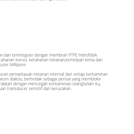
ban.dan terintegrasi dengan membran PTFE hidrofobik
ketahanan korosi, ketahanan tekanan,kemiripan kimia dan
ser Millipore.
luran pemantauan tekanan internal dari setiap kontaminan
sin dialisis, bertindak sebagai perisai yang memblokir
alatan dengan mencegah kontaminasi silangSelain itu,
an transducer sensitif dari kerusakan.