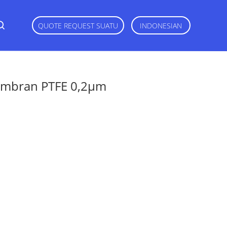
QUOTE REQUEST SUATU
INDONESIAN
Membran PTFE 0,2μm