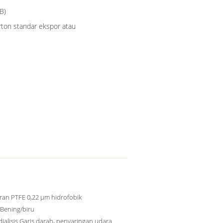
B)
ton standar ekspor atau
an PTFE 0,22 μm hidrofobik
 Bening/biru
alisis Garis darah, penyaringan udara