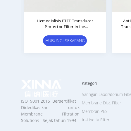
bik Satu Kali
0.22μm Transducer Protector
 Anti-Mikroba
Bebas Lateks Bebas DEHP Bebas
i Luer
Dengan Luer Lock ABS Housing
KARANG
HUBUNGI SEKARANG
Kategori
Saringan Laboratorium Filt
ISO 9001:2015 Bersertifikat
Membrane Disc Filter
Didedikasikan untuk
Membran PES
Membrane Filtration
In-Line IV Filter
Solutions Sejak tahun 1994