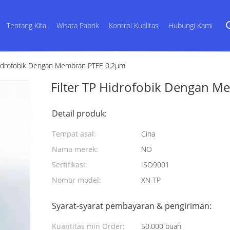
Tentang Kita
Wisata Pabrik
Kontrol Kualitas
Hubungi Kami
 Hidrofobik Dengan Membran PTFE 0,2μm
Filter TP Hidrofobik Dengan 
Detail produk:
Tempat asal:
Cina
Nama merek:
NO
Sertifikasi:
ISO9001
Nomor model:
XN-TP
Syarat-syarat pembayaran & pengiriman:
Kuantitas min Order:
50.000 buah