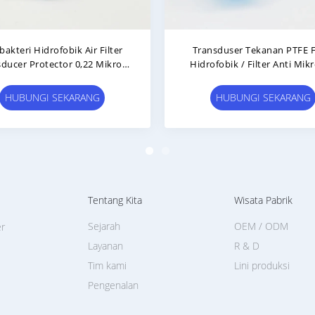
Filter Hidrofobik PTFE Berkode
Perlengkapan He
Warna Untuk Terapi Hemodialisis
Berkualitas Medis
Filter Dengan M
HUBUNGI SEKARANG
HUBUNGI SE
Tentang Kita
Wisata Pabrik
Sejarah
OEM / ODM
er
Layanan
R & D
Tim kami
Lini produksi
Pengenalan