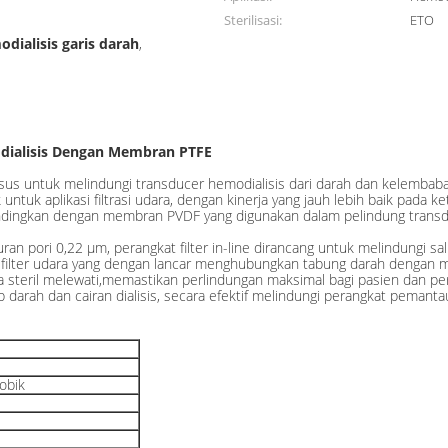
Sterilisasi:
ETO
dialisis garis darah
,
odialisis Dengan Membran PTFE
khusus untuk melindungi transducer hemodialisis dari darah dan kelemba
tuk aplikasi filtrasi udara, dengan kinerja yang jauh lebih baik pada 
dingkan dengan membran PVDF yang digunakan dalam pelindung transdu
n pori 0,22 μm, perangkat filter in-line dirancang untuk melindungi sa
k filter udara yang dengan lancar menghubungkan tabung darah dengan me
a steril melewati,memastikan perlindungan maksimal bagi pasien dan per
darah dan cairan dialisis, secara efektif melindungi perangkat pemantau
obik