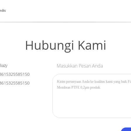
edis
Hubungi Kami
liazy
Masukkan Pesan Anda
8615325585150
8615325585150