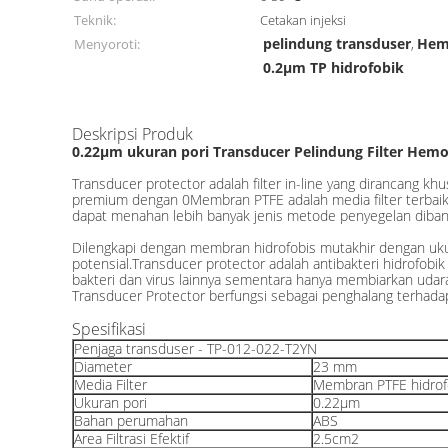
Teknik:
Cetakan injeksi
pelindung transduser
Hemo
Menyoroti:
,
0.2μm TP hidrofobik
Deskripsi Produk
0.22μm ukuran pori Transducer Pelindung Filter Hem
Transducer protector adalah filter in-line yang dirancang 
premium dengan 0Membran PTFE adalah media filter terbaik un
dapat menahan lebih banyak jenis metode penyegelan diban
Dilengkapi dengan membran hidrofobis mutakhir dengan ukura
potensial.Transducer protector adalah antibakteri hidrofobi
bakteri dan virus lainnya sementara hanya membiarkan udar
Transducer Protector berfungsi sebagai penghalang terhadap 
Spesifikasi
Penjaga transduser - TP-012-022-T2YN
Diameter
23 mm
Media Filter
Membran PTFE hidrof
Ukuran pori
0.22μm
Bahan perumahan
ABS
Area Filtrasi Efektif
2.5cm2