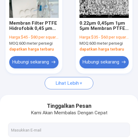
Tentang kita
Wisata pabrik
Membran Filter PTFE
0.22μm 0,45μm 1μm
Hidrofobik 0,45 μm
5μm Membran PTFE
Kontrol kualitas
Untuk Ventilasi Dan
Resistensi Kimia
Harga:
$45 - $80 per square meter
Harga:
$35 - $60 per square meter
Filtrasi Gas
Maksimal
MOQ:
600 meter persegi
MOQ:
600 meter persegi
Hubungi kami
dapatkan harga terbaru
dapatkan harga terbaru
Quote request suatu
Hubungi sekarang
Hubungi sekarang
Lihat Lebih
In-Line IV Filter
Saringan Laboratorium Filter
Tinggalkan Pesan
Kami Akan Membalas Dengan Cepat
Membrane Disc Filter
Membran PES