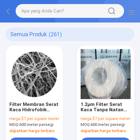
Semua Produk
(261)
Filter Membran Serat
1.2μm Filter Serat
Kaca Hidrofobik
Kaca Tanpa Ikatan
Mikroporous Setara
Berkualitas Medis
Harga:
$7 per square meter
Harga:
$7 per square meter
dengan Membran
Membran Ventilasi
MOQ:
600 meter persegi
MOQ:
600 meter persegi
GVS GF
dapatkan harga terbaru
dapatkan harga terbaru