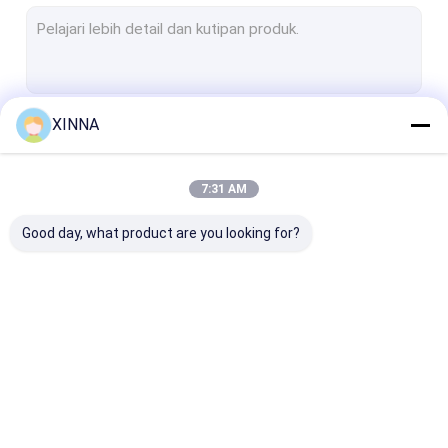
Membran PTFE
Membran Serat Kaca
Membran Nilon
XINNA
Terus
Membran PP
Membran PVDF
7:31 AM
Kategori Kami
Penjaga Transduser
Good day, what product are you looking for?
Filter ventilasi bakteri
Aksesoris Infus
Kain bukan tenunan yang meleleh
In-Line IV Filter
Saringan
Membrane Dis
Filter Laboratorium
Laboratorium Filter
Filter