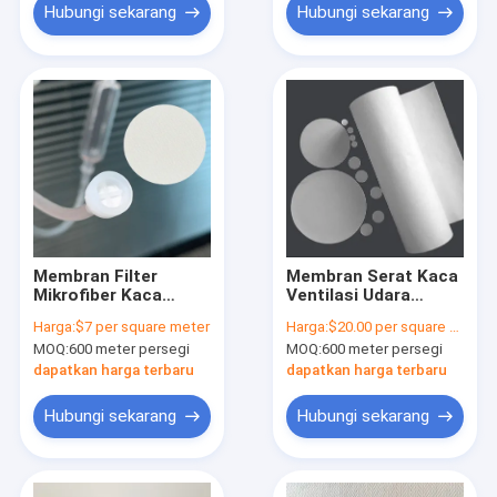
Hubungi sekarang
Hubungi sekarang
Membran Filter
Membran Serat Kaca
Mikrofiber Kaca
Ventilasi Udara
Bebas Binder 0.45μm
0,22μm - 20μm
Harga:
$7 per square meter
Harga:
$20.00 per square meter
Filter Serat Kaca
Membran Filtrasi Gas
MOQ:
600 meter persegi
MOQ:
600 meter persegi
dapatkan harga terbaru
dapatkan harga terbaru
Hubungi sekarang
Hubungi sekarang