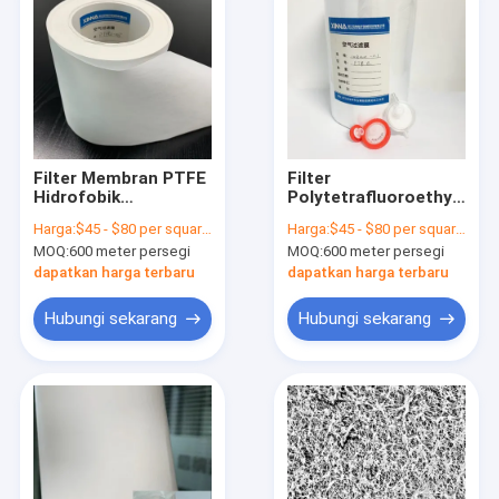
Filter Membran PTFE
Filter
Hidrofobik
Polytetrafluoroethylene
Mikroporous
Membran Medis PTFE
Harga:
$45 - $80 per square meter
Harga:
$45 - $80 per square meter
Laminasi Untuk
Hydrophobic 0.1μm
MOQ:
600 meter persegi
MOQ:
600 meter persegi
Ventilasi
Porus Size
Perlindungan
dapatkan harga terbaru
dapatkan harga terbaru
Hubungi sekarang
Hubungi sekarang
Rumah
Produk
Video