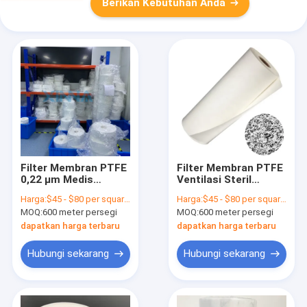
Berikan Kebutuhan Anda
Filter Membran PTFE
Filter Membran PTFE
0,22 μm Medis
Ventilasi Steril
Dengan Dukungan
dengan Dukungan
Harga:
$45 - $80 per square meter
Harga:
$45 - $80 per square meter
Opsional
Dukungan Opsional
MOQ:
600 meter persegi
MOQ:
600 meter persegi
dapatkan harga terbaru
dapatkan harga terbaru
Hubungi sekarang
Hubungi sekarang