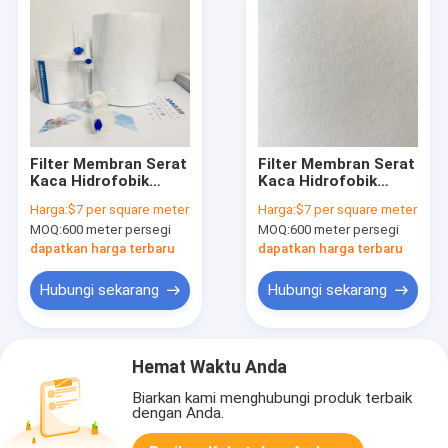
Filter Membran Serat
Filter Membran Serat
Kaca Hidrofobik
Kaca Hidrofobik
Untuk Infusi IV Spike
0,7μm Putih Tanpa
Harga:
$7 per square meter
Harga:
$7 per square meter
Venting
Pengikat
MOQ:
600 meter persegi
MOQ:
600 meter persegi
dapatkan harga terbaru
dapatkan harga terbaru
Hubungi sekarang
Hubungi sekarang
Hemat Waktu Anda
Biarkan kami menghubungi produk terbaik
dengan Anda.