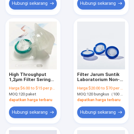
Hubungi sekarang
Hubungi sekarang
High Throughput
Filter Jarum Suntik
1,2μm Filter Sering
Laboratorium Non-
Serat Kaca Untuk
Steril 0,22 μm φ33
Harga:
$6.00 to $15 per pack
Harga:
$20.00 to $70 per pack
HPLC Sampel
mm Filter Jarum
MOQ:
120 paket
MOQ:
120 bungkus（100 buah/bungkus)
Prefiltrasi
Suntik Membran
Nylon
dapatkan harga terbaru
dapatkan harga terbaru
Hubungi sekarang
Hubungi sekarang