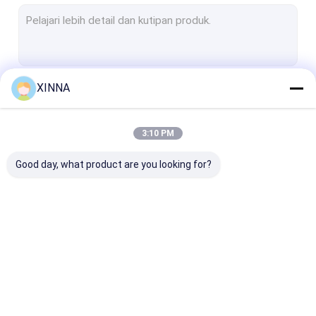
Membran PTFE
Membran Serat Kaca
Membran Nilon
XINNA
Terus
Membran PP
Membran PVDF
3:10 PM
Kategori Kami
Penjaga Transduser
Good day, what product are you looking for?
Filter ventilasi bakteri
Aksesoris Infus
Kain bukan tenunan yang meleleh
In-Line IV Filter
Saringan
Membrane Dis
Filter Laboratorium
Laboratorium Filter
Filter