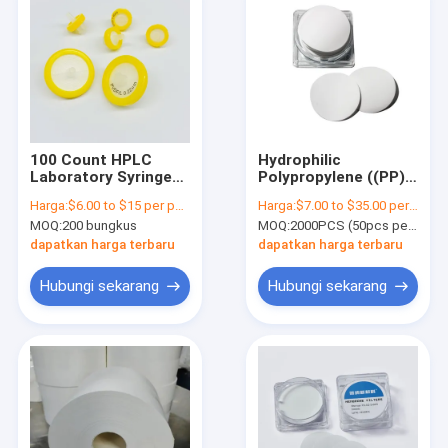
100 Count HPLC
Hydrophilic
Laboratory Syringe
Polypropylene ((PP)
Filters Non Sterile
Membrane Disc Filter
Harga:
$6.00 to $15 per pack
Harga:
$7.00 to $35.00 per pack
PVDF Syringe Filter
20μm Ukuran pori
MOQ:
200 bungkus
MOQ:
2000PCS (50pcs per bungkus)
dapatkan harga terbaru
dapatkan harga terbaru
Hubungi sekarang
Hubungi sekarang
Rumah
Produk
Video