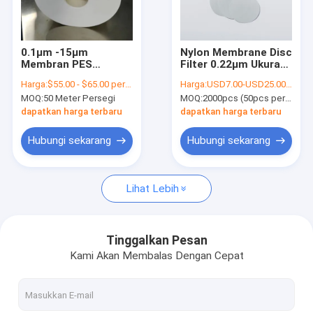
Tentang kita
Wisata pabrik
0.1μm -15μm
Nylon Membrane Disc
Membran PES
Filter 0.22μm Ukuran
Kontrol kualitas
Polyethersulfone
Pore
Harga:
$55.00 - $65.00 per Square Meter
Harga:
USD7.00-USD25.00 per pack
Hydrophilic dengan
MOQ:
50 Meter Persegi
MOQ:
2000pcs (50pcs per bungkus)
lapisan pendukung
Hubungi kami
PET
dapatkan harga terbaru
dapatkan harga terbaru
Quote request suatu
Hubungi sekarang
Hubungi sekarang
Lihat Lebih
In-Line IV Filter
Saringan Laboratorium Filter
Tinggalkan Pesan
Kami Akan Membalas Dengan Cepat
Membrane Disc Filter
Membran PES