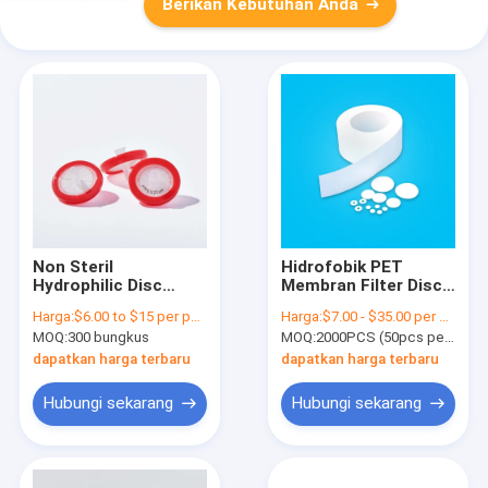
Berikan Kebutuhan Anda
Non Steril
Hidrofobik PET
Hydrophilic Disc
Membran Filter Disc
Filter HPLC
untuk Inlet Air 5μm
Harga:
$6.00 to $15 per pack
Harga:
$7.00 - $35.00 per pack
Sertifikasi PTFE
ukuran pori
MOQ:
300 bungkus
MOQ:
2000PCS (50pcs per bungkus)
Syringe Filter 0,22
Mikron
dapatkan harga terbaru
dapatkan harga terbaru
Hubungi sekarang
Hubungi sekarang