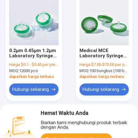
0.2μm 0.45μm 1.2μm
Medical MCE
Laboratory Syringe
Laboratory Syringe
Filters
Filters Hydrophilic
Harga:
$0.1 - $0.45 per piece
Harga:
$7.00-$70.00 per pack
Polyethersulfone
25mm 0,45 Micron
MOQ:
12000 pcs
MOQ:
100 bungkus (100 buah per bungkus)
PES Syringe Filter
Syringe Filter
dapatkan harga terbaru
dapatkan harga terbaru
Hubungi sekarang
Hubungi sekarang
Hemat Waktu Anda
Biarkan kami menghubungi produk terbaik
dengan Anda.