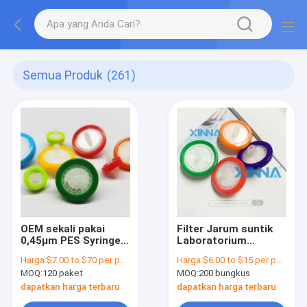
Semua Produk
(261)
OEM sekali pakai
Filter Jarum suntik
0,45μm PES Syringe
Laboratorium
Filter 13mm 25mm
Polypropylene PP
Harga:
$7.00 to $70 per pack
Harga:
$6.00 to $15 per pack
33mm Diameter
Hydrophilic Bahan
MOQ:
120 paket
MOQ:
200 bungkus
habis pakai
laboratorium sekali
dapatkan harga terbaru
dapatkan harga terbaru
pakai