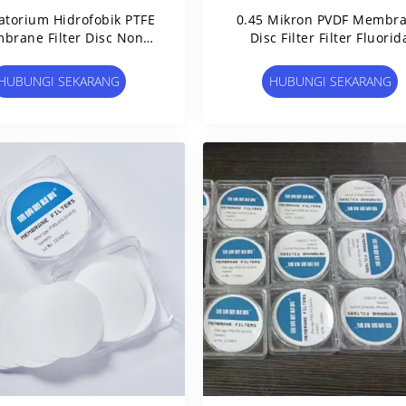
atorium Hidrofobik PTFE
0.45 Mikron PVDF Membr
brane Filter Disc Non
Disc Filter Filter Fluorid
il 0.22um - 5um Ukuran
Polyvinylidene Hidrofobi
Pori
HUBUNGI SEKARANG
HUBUNGI SEKARANG