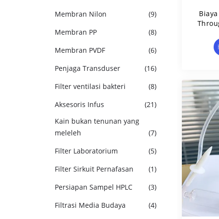
Biay
Membran Nilon
(9)
Throug
Membran PP
(8)
Filt
Membran PVDF
(6)
Penjaga Transduser
(16)
Filter ventilasi bakteri
(8)
Aksesoris Infus
(21)
Kain bukan tenunan yang
meleleh
(7)
Filter Laboratorium
(5)
Filter Sirkuit Pernafasan
(1)
Persiapan Sampel HPLC
(3)
Filtrasi Media Budaya
(4)