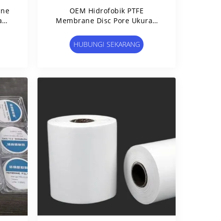
ane
OEM Hidrofobik PTFE
a
Membrane Disc Pore Ukuran
k
0.1μm 0.22μm 0.45μm Filter
HUBUNGI SEKARANG