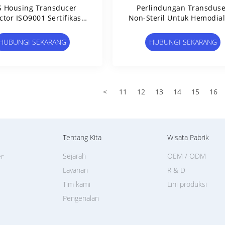
 Housing Transducer
Perlindungan Transduse
ctor ISO9001 Sertifikasi
Non-Steril Untuk Hemodial
k Hemodialisis Saluran
Set Tabung Darah
Darah
HUBUNGI SEKARANG
HUBUNGI SEKARANG
<
11
12
13
14
15
16
Tentang Kita
Wisata Pabrik
Sejarah
OEM / ODM
er
Layanan
R & D
Tim kami
Lini produksi
Pengenalan