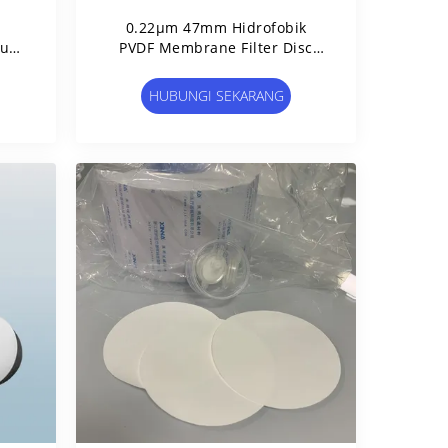
0.22μm 47mm Hidrofobik
tuk
PVDF Membrane Filter Disc
pel
Tidak Steril 50/Pk
HUBUNGI SEKARANG