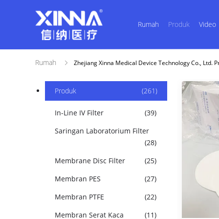
Rumah
Produk
Video
Rumah
Zhejiang Xinna Medical Device Technology Co., Ltd. 
Produk
(261)
In-Line IV Filter
(39)
Saringan Laboratorium Filter
(28)
Membrane Disc Filter
(25)
Membran PES
(27)
Membran PTFE
(22)
Membran Serat Kaca
(11)