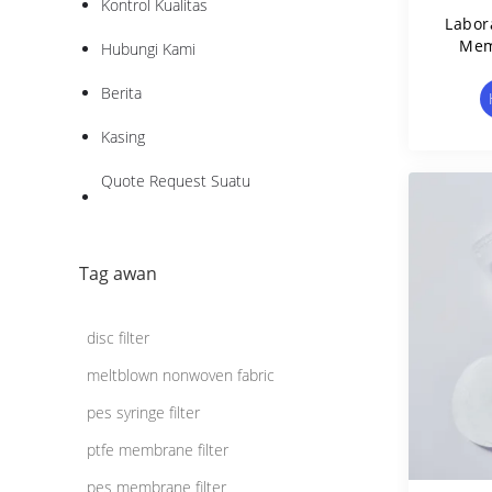
Kontrol Kualitas
Labor
Mem
Hubungi Kami
Ster
Berita
Kasing
Quote Request Suatu
Tag awan
disc filter
meltblown nonwoven fabric
pes syringe filter
ptfe membrane filter
pes membrane filter