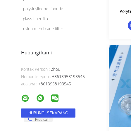
polyvinylidene fluoride
Polyt
Membr
glass fiber filter
nylon membrane filter
Hubungi kami
Kontak Person :
Zhou
Nomor telepon :
+8613958193545
ada apa :
+8613958193545
Free call