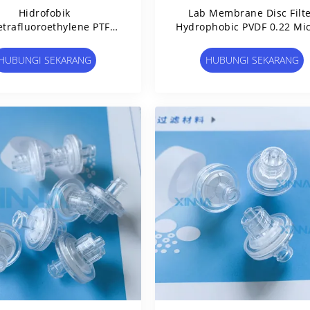
Hidrofobik
Lab Membrane Disc Filt
etrafluoroethylene PTFE
Hydrophobic PVDF 0.22 Mi
ane Disc Filter 0,45μm
Filter Untuk Ventilasi Ud
25mm Dia
HUBUNGI SEKARANG
HUBUNGI SEKARANG