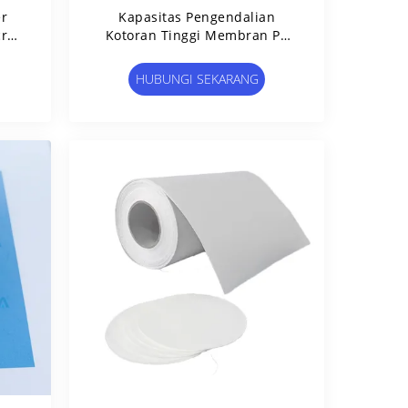
er
Kapasitas Pengendalian
cron
Kotoran Tinggi Membran PP
ara
Hydrophobic Dengan
Permukaan Lempar
HUBUNGI SEKARANG