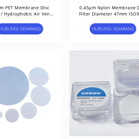
μm PET Membrane Disc
0.45μm Nylon Membrane D
r / Hydrophobic Air Vent
Filter Diameter 47mm ISO
ilter Untuk IV Tubing
Disetujui
HUBUNGI SEKARANG
HUBUNGI SEKARANG