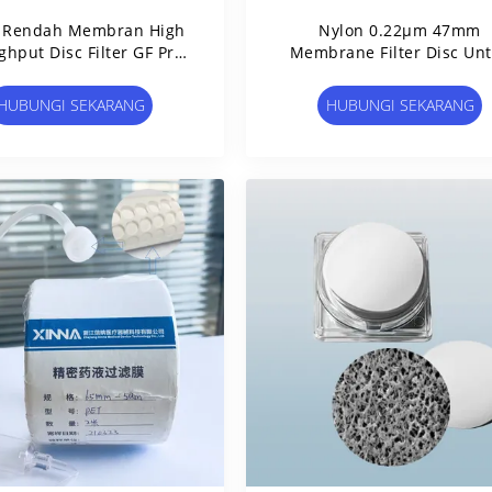
a Rendah Membran High
Nylon 0.22μm 47mm
hput Disc Filter GF Pre-
Membrane Filter Disc Un
er Kaca Serat Filter Disc
HPLC Chromatography Sam
Persiapan
HUBUNGI SEKARANG
HUBUNGI SEKARANG