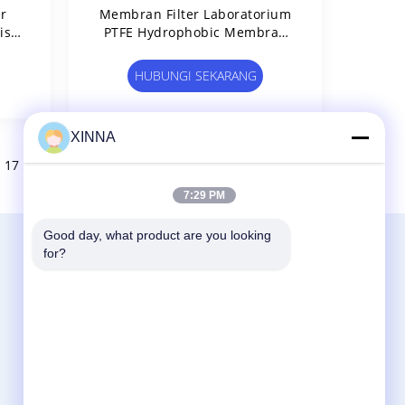
r
Membran Filter Laboratorium
isis
PTFE Hydrophobic Membran
Filter Untuk Filter IV
HUBUNGI SEKARANG
XINNA
17
18
>
7:29 PM
Good day, what product are you looking 
Hubungi Kami
for?
Zhejiang Xinna Medical Device Technology
Co., Ltd.
Zona Industri Huangnikan, Jalan Yucheng,
Yuhuan, Kota Taizhou, Provinsi Zhejiang,
Cina.
+8613958193545-571-83082507