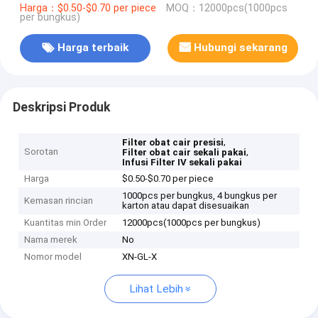
Harga：$0.50-$0.70 per piece
MOQ：12000pcs(1000pcs
per bungkus)
Harga terbaik
Hubungi sekarang
Deskripsi Produk
,
Filter obat cair presisi
Sorotan
,
Filter obat cair sekali pakai
Infusi Filter IV sekali pakai
Harga
$0.50-$0.70 per piece
1000pcs per bungkus, 4 bungkus per
Kemasan rincian
karton atau dapat disesuaikan
Kuantitas min Order
12000pcs(1000pcs per bungkus)
Nama merek
No
Nomor model
XN-GL-X
Lihat Lebih