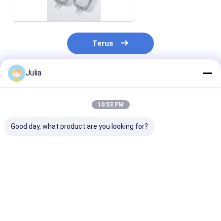
Terus
Julia
Rekomendasi Produk
10:53 PM
Good day, what product are you looking for?
XINNA Medical IV
Filter IV sekali pakai
Filter IV 1,2 m
Infusi In-Line 0.
dengan dek ganda
untuk terapi i
22um Dan 0.5um
PES dan PTFE
Micropore Filter
hidrofobik untuk
tingkat aliran yang
Harga terbaik
Harga terbaik
Harga terb
lebih tinggi