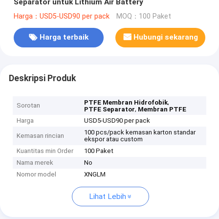
Separator untuk Lithium Air Battery
Harga：USD5-USD90 per pack
MOQ：100 Paket
Harga terbaik
Hubungi sekarang
Deskripsi Produk
,
PTFE Membran Hidrofobik
Sorotan
,
PTFE Separator
Membran PTFE
Harga
USD5-USD90 per pack
100 pcs/pack kemasan karton standar
Kemasan rincian
ekspor atau custom
Kuantitas min Order
100 Paket
Nama merek
No
Nomor model
XNGLM
Lihat Lebih