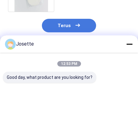
Terus
Josette
Rekomendasi Produk
12:53 PM
Good day, what product are you looking for?
Hidrofobik PVDF
Hidrofobik PTFE
Hidrofil Mikro
Membrane Disc
Membrane Disc
Polyethersulf
Filter 0.45um Porus
Filter Untuk Filtrasi
PES Membrane
Ukuran Pengolahan
Penyedutan Bakteri
Filter Porosita
hidrofil
Tinggi
Harga terbaik
Harga terbaik
Harga terb