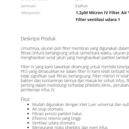
Jaminan:
3 tahun
1.2μM Micron IV Filter
Air 
Menyoroti:
,
Filter ventilasi udara 1
Deskripsi Produk
Umumnya, ukuran pori filter membran yang digunakan dalam s
filtrasi (infusi) berlangsung untuk sementara waktu, ukuran p
menghasilkan serat jatuh yang menghasilkan partikel tamba
Filter IV yang kami tawarkan dirancang untuk memiliki kiner
PES yang dimasukkan ke dalam filter IV kami telah terbukti
tidak signifikan saat filtrasi berlangsung. Filter mikron I
bakteri dan kontaminan lainnya dari masuk ke sirkuit infus, fi
penting dalam melindungi terhadap phlebitis klinis., perub
pemberian infus IV.
Fitur
Mudah digunakan dengan inlet Luer universal dan out
Air-stop otomatis
Filtrasi presisi partikel halus
Efisiensi retensi yang tinggi
Ventilasi udara otomatis
Mengurangi risiko phlebitis dan nyeri infus