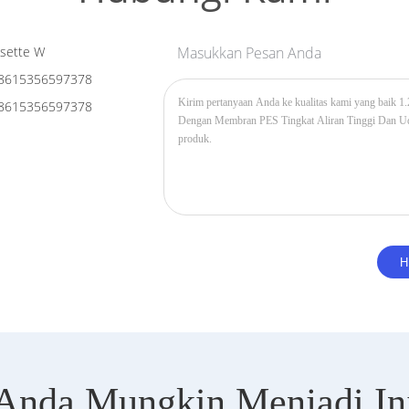
sette W
Masukkan Pesan Anda
8615356597378
8615356597378
Anda Mungkin Menjadi In