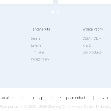
Tentang Kita
Wisata Pabrik
Sejarah
OEM / ODM
er
Layanan
R & D
Tim kami
Lini produksi
Pengenalan
l Kualitas
|
Sitemap
|
Kebijakan Pribadi
|
Situs 
 Filter pemasok. © 2023 - 2026 Zhejiang Xinna Medical Device Technology 