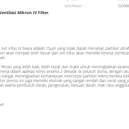
Sertifikasi:
ISO90
Ventilasi Mikron IV Filter
,
et infus IV biasa adalah 15μm yang tidak dapat menahan partikel ultraf
ori akan menjadi lebih besar dan set infus akan memiliki kinerja sterilis
han.
ja filtrasi yang lebih baik, lebih tepat dan stabil untuk meningkatkan 
 kinerja dalam aplikasi klinis selama 2 dekade di seluruh dunia, dengan
V telah sangat meningkatkan kemampuan intersepsi partikel mikro,mereka
lter presisi ini juga memiliki ekstrak yang sangat rendah dan serat yang ja
ahan warna pembuluh darah, pengerasan, bekuan darah, mati rasa anggot
let