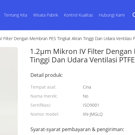
Tentang Kita
Wisata Pabrik
Kontrol Kualitas
Hubungi Kami
V Filter Dengan Membran PES Tingkat Aliran Tinggi Dan Udara Ventilasi 
1.2μm Mikron IV Filter Dengan
Tinggi Dan Udara Ventilasi PTFE
Detail produk:
Tempat asal:
Cina
Nama merek:
No
Sertifikasi:
ISO9001
Nomor model:
XN-JMGLQ
Syarat-syarat pembayaran & pengiriman: