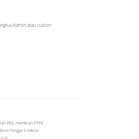
ngkus/karton atau custom
an PES, membran PTFE
ikron hingga 5 mikron
us IV