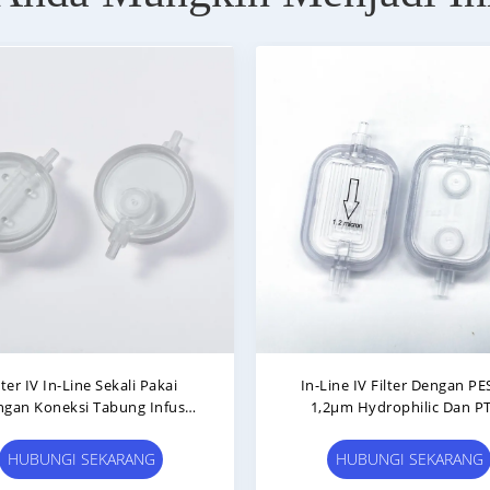
t Filter Infus IV 0,2 Mikron
Filter In-Line IV Yang Ta
Cahaya Filter In-Line Sekali
Dalam Infus 0,22μm - 5
HUBUNGI SEKARANG
HUBUNGI SEKARANG