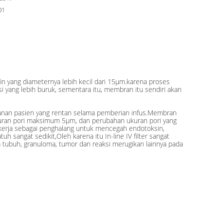
01
in yang diameternya lebih kecil dari 15μm.karena proses
asi yang lebih buruk, sementara itu, membran itu sendiri akan
keamanan pasien yang rentan selama pemberian infus.Membran
 ukuran pori maksimum 5μm, dan perubahan ukuran pori yang
 bekerja sebagai penghalang untuk mencegah endotoksin,
tuh sangat sedikit,Oleh karena itu In-line IV filter sangat
a tubuh, granuloma, tumor dan reaksi merugikan lainnya pada