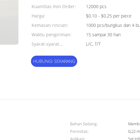
Kuantitas min Order:
12000 pcs
Harga:
$0.10 - $0.25 per piece
Kemasan rincian:
1000 pcs/bungkus dan 4 bu
Waktu pengiriman:
15 sampai 30 hari
Syarat-syarat
L/C, T/T
pembayaran:
HUBUNGI SEKARANG
Bahan Sedang:
Membr
Porositas:
0,22 m
Aplikasi:
Set Inf