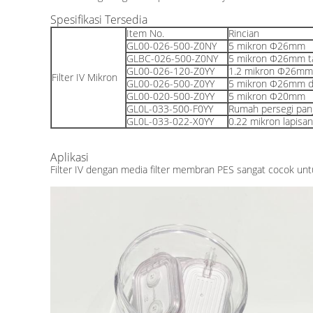
Spesifikasi Tersedia
Item No.
Rincian
GL00-026-500-Z0NY
5 mikron Φ26mm
GLBC-026-500-Z0NY
5 mikron Φ26mm t
GL00-026-120-Z0YY
1.2 mikron Φ26mm 
Filter IV Mikron
GL00-026-500-Z0YY
5 mikron Φ26mm de
GL00-020-500-Z0YY
5 mikron Φ20mm
GL0L-033-500-F0YY
Rumah persegi pan
GL0L-033-022-X0YY
0.22 mikron lapis
Aplikasi
Filter IV dengan media filter membran PES sangat cocok untuk