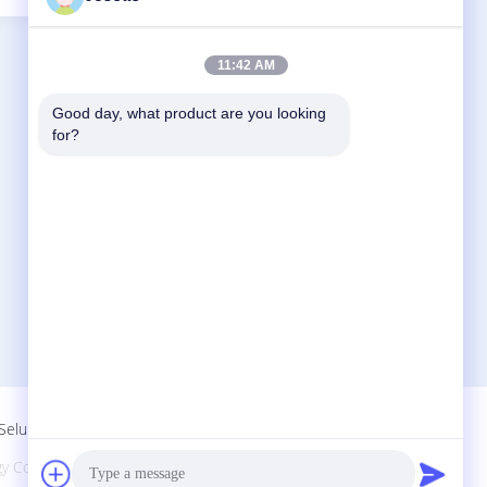
11:42 AM
Good day, what product are you looking 
Hubungi Kami
for?
Zhejiang Xinna Medical Device Technology
Co., Ltd.
Zona Industri Huangnikan, Jalan Yucheng,
Yuhuan, Kota Taizhou, Provinsi Zhejiang,
Cina.
+8613958193545-571-83082507
xinna@zjxinna.com
Seluler
Co., Ltd.. All Rights Reserved.