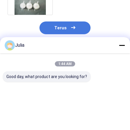
Terus
Julia
Rekomendasi Produk
1:44 AM
Good day, what product are you looking for?
XINNA Medical IV
1Set Filter Infus IV
Filter IV sekali
Infusi In-Line 0.
0,2 mikron
dengan dek ga
22um Dan 0.5um
PES dan PTFE
Micropore Filter
hidrofobik unt
tingkat aliran
Harga terbaik
Harga terbaik
Harga terb